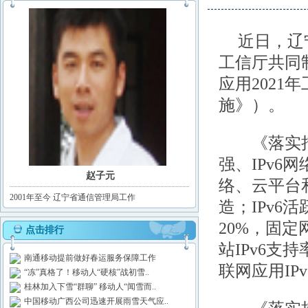
近日，辽
工信厅共同
应用202
施》）。
《落实措施
强、IPv6
赵子元
络、云平台
2001年至今 辽宁省通信管理局工作
造；IPv6
20%，固定
点击排行
站IPv6支
南通移动提前做好春运服务保障工作
联网应用IP
“冻”真格了！移动人“硬核”战初雪..
桂林加入下雪“群聊” 移动人“闻雪而..
中国移动广西公司迅速开展雨雪天气应..