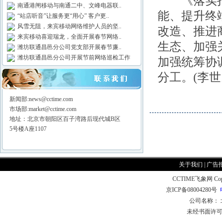
《落实措施
南通港闸移动与南通二中、文峰电器联..
能、提升终
“站店听音”让服务更“用心” 客户更..
风雪无阻，来宾移动网络维护人员的坚..
改造、推进
来宾移动喜迎瑞龙，全面开展春节网络..
生态、加强
潍坊联通昌邑分公司党支部开展春节廉..
潍坊联通昌邑分公司开展节前网络巡检工作
加强统筹协
分工。(李世
新闻部:news@cctime.com
市场部:market@cctime.com
地址：北京市朝阳区百子湾路后现代城B区
5号楼A座1107
关于我们
|
广告
CCTIME飞象网 CopyR
京ICP备08004280号
公司名称：
未经书面许