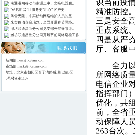
识当前疫
南通港闸移动与南通二中、文峰电器联..
精准防控
“站店听音”让服务更“用心” 客户更..
风雪无阻，来宾移动网络维护人员的坚..
三是安全
来宾移动喜迎瑞龙，全面开展春节网络..
重点系统
潍坊联通昌邑分公司党支部开展春节廉..
潍坊联通昌邑分公司开展节前网络巡检工作
四是从严夯
厅、客服
新闻部:news@cctime.com
全力以赴
市场部:market@cctime.com
地址：北京市朝阳区百子湾路后现代城B区
所网络质
5号楼A座1107
电信企业
指挥部门
优化，共组
前，全省重
动保障人员
263台次