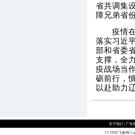
省共调集设
障兄弟省
疫情在前
落实习近
部和省委
支撑，全
疫战场当作
砺前行，
以赴助力
关于我们
|
广告
CCTIME飞象网 CopyR