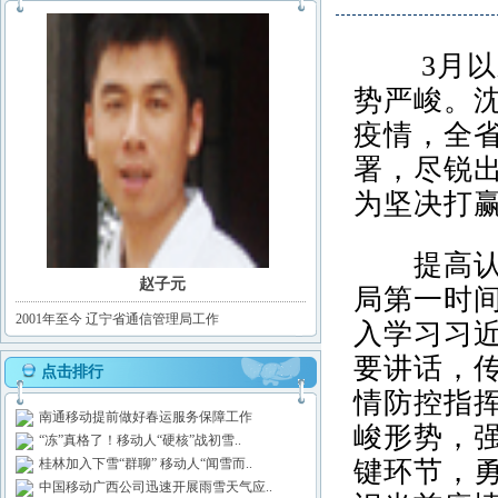
3月以
势严峻。沈
疫情，全
署，尽锐
为坚决打
提高认识
赵子元
局第一时
2001年至今 辽宁省通信管理局工作
入学习习
要讲话，
点击排行
情防控指
南通移动提前做好春运服务保障工作
峻形势，
“冻”真格了！移动人“硬核”战初雪..
桂林加入下雪“群聊” 移动人“闻雪而..
键环节，
中国移动广西公司迅速开展雨雪天气应..