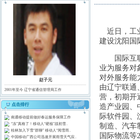
近日，工业
建设沈阳国
国际互联网
业为服务对
对外服务能
赵子元
由辽宁联通
2001年至今 辽宁省通信管理局工作
营，初期开
点击排行
造产业园、
际软件园、
南通移动提前做好春运服务保障工作
“冻”真格了！移动人“硬核”战初雪..
制造、汽车
桂林加入下雪“群聊” 移动人“闻雪而..
国际物流等
中国移动广西公司迅速开展雨雪天气应..