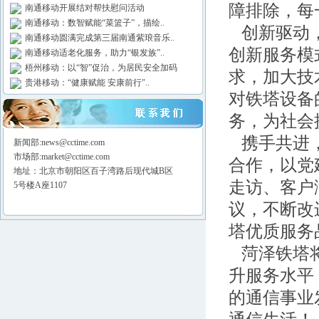
障排除，每
南通移动开展结对帮扶慰问活动
南通移动：数智赋能“菜篮子”，描绘..
创新驱动，
南通移动圆满完成第三届南通紫琅音乐..
创新服务模
南通移动适老化服务，助力“银发族”..
梧州移动：以“智”促治，为居民安全加码
求，加大技
贵港移动：“健康赋能 安康前行"..
对铁塔设备
务，为社会
携手共进，
新闻部:news@cctime.com
市场部:market@cctime.com
合作，以党
地址：北京市朝阳区百子湾路后现代城B区
走访、客户
5号楼A座1107
议，不断改
塔优质服务
菏泽铁塔
升服务水平
的通信事业