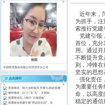
近年来，菏
为抓手，注
索推行党建
党建引领，
首位，充分
用。通过开
不断提升党
张阳
则，冲锋在
中国铁塔股份有限公司菏泽市分公司
坚实的思想
强化责任，
点击排行
为重要任务
贵港移动：助力乡村振兴 开展5G助农直播
命，以高度
柳州移动：以“小”见“大”，文明创..
南通移动5G-A助力“云端巡检”
稳定的通信
南通移动党建引领“周边好生活”，全..