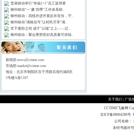
贵港移动举行“幸福1+1”员工篮球赛
柳州移动“一‘廉’四季”工作体系助..
柳州移动：四线并进开展反诈宣传，守..
柳州移动“满格信号”让村民尽享“满..
竞于毫秒之间 成于“云端”之上——记..
柳州移动：聚合乘势答好高质量可持续..
新闻部:news@cctime.com
市场部:market@cctime.com
地址：北京市朝阳区百子湾路后现代城B区
5号楼A座1107
关于我们
|
广告
CCTIME飞象网 CopyR
京ICP备08004280号
公司名称：
未经书面许