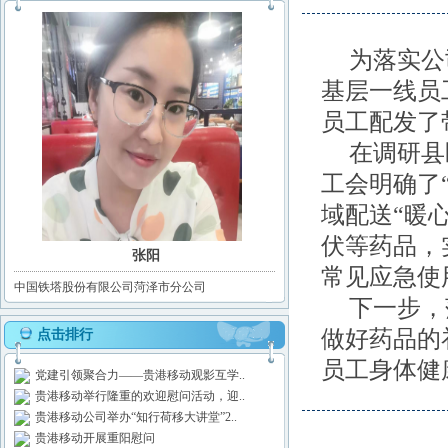
为落实公
基层一线员
员工配发了
在调研县
工会明确了
域配送“暖
伏等药品，
张阳
常见应急使
中国铁塔股份有限公司菏泽市分公司
下一步，
做好药品的
点击排行
员工身体健
党建引领聚合力——贵港移动观影互学..
贵港移动举行隆重的欢迎慰问活动，迎..
贵港移动公司举办“知行荷移大讲堂”2..
贵港移动开展重阳慰问