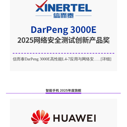
信而泰DarPeng 3000E高性能L4-7应用与网络安......[详细]