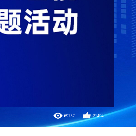
69757
21494