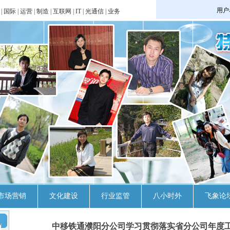
|
国际
|
运营
|
制造
|
互联网
|
IT
|
光通信
|
业务
市场营销
文化建设
行业监管
八小时外
飞象论
中移铁通濮阳分公司学习贯彻落实省分公司年度