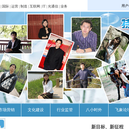
|
国际
|
运营
|
制造
|
互联网
|
IT
|
光通信
|
业务
市场营销
文化建设
行业监管
八小时外
飞象论
新目标、新征程