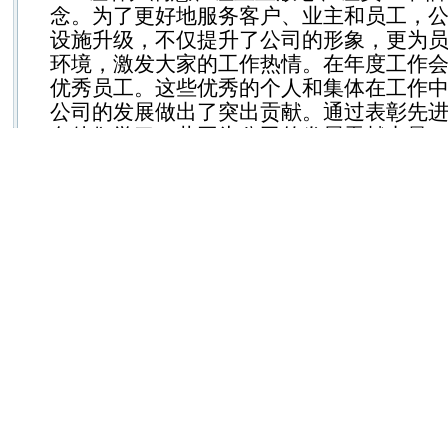
念。为了更好地服务客户、业主和员工，
设施升级，不仅提升了公司的形象，更为
环境，激发大家的工作热情。在年度工作
优秀员工。这些优秀的个人和集体在工作
公司的发展做出了突出贡献。通过表彰先
向他们学习，共同为公司的发展贡献力量
新的一年，濮阳分公司将以更加饱满的
接各种挑战，全力推动高质量可持续发展
力推进提质增效，为实现公司的高质量可
关于我们
|
广告报价
|
联系我们
|
隐私声明
|
本站地图
CCTIME飞象网 CopyRight © 2007-2024 By CCTIME.COM
京ICP备08004280号
电信与信息服务业务经营许可证080234号
公司名称： 北京飞象互动文化传媒有限公司
未经书面许可，禁止转载、摘编、复制、镜像