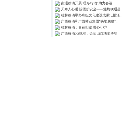
南通移动开展“暖冬行动”助力春运
天寒人心暖 除雪护安全——潍坊联通昌..
桂林移动举办班组文化建设成果汇报活..
广西移动和广西林业集团“央地联建”..
桂林移动：春运归途 暖心守护
广西移动5G赋能，会仙山湿地变诗地