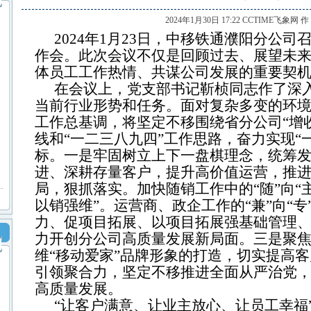
2024年1月30日 17:22 CCTIME飞象网 
2024年1月23日，中移铁通濮阳分公司召
作会。此次会议不仅是回顾过去、展望未
体员工工作热情、共谋公司发展的重要契
在会议上，党支部书记靳桢同志作了深
当前行业形势和任务。面对复杂多变的环
工作总基调，将坚定不移围绕省分公司“增
线和“一二三八九四”工作思路，奋力实现“
标。一是牢固树立上下一盘棋理念，统筹
进、深耕存量客户，提升高价值运营，推
局，狠抓落实。加快随销工作中的“随”向“
以销强维”。运营商、政企工作的“兼”向“专
力、促项目拓展、以项目拓展强基础管理、
力开创分公司高质量发展新局面。三是聚焦“
维“移动爱家”品牌形象的打造，切实提高
引领聚合力，坚定不移推进全面从严治党
高质量发展。
“让客户满意、让业主放心、让员工幸福