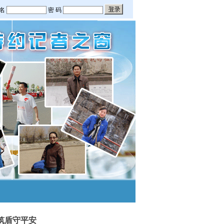
筑盾守平安