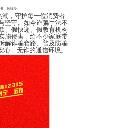
作 者：
鲍陈冬
热潮，守护每一位消费者
与坚守。如今诈骗手法不
款、假快递、假教育机构
实施侵害，给不少家庭带
拆解诈骗套路、普及防骗
筑安心、无诈的通信环境。