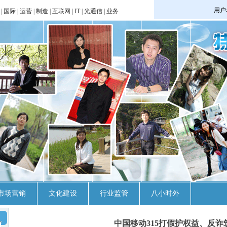
|
国际
|
运营
|
制造
|
互联网
|
IT
|
光通信
|
业务
市场营销
文化建设
行业监管
八小时外
中国移动315打假护权益、反诈