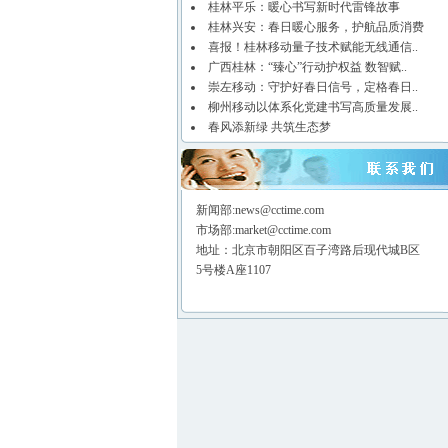
桂林平乐：暖心书写新时代雷锋故事
桂林兴安：春日暖心服务，护航品质消费
喜报！桂林移动量子技术赋能无线通信..
广西桂林：“臻心”行动护权益 数智赋..
崇左移动：守护好春日信号，定格春日..
柳州移动以体系化党建书写高质量发展..
春风添新绿 共筑生态梦
新闻部:news@cctime.com
市场部:market@cctime.com
地址：北京市朝阳区百子湾路后现代城B区
5号楼A座1107