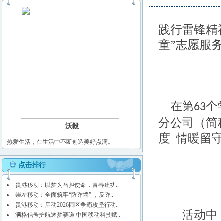
践行雷锋精
童”志愿服
在第
个
63
分公司（简
沃毅
度 情暖留
热爱生活，在生活中不断创造美好点滴。
点击排行
贵港移动：以梦为马担使命，青春建功..
崇左移动：全面筑牢“防诈墙” ，反诈..
贵港移动：启动2026园区争霸攻坚行动..
活动中，
满格信号护航逐梦赛道 中国移动科技赋..