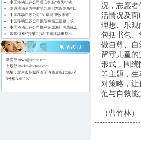
中国移动江苏公司暖心护航“春风行动..
况，志愿者
南通移动全力护航第九届启东圆陀角郁..
活情况及面
中国移动江苏公司“AI赋能 智效未来”..
中国移动江苏公司数智赋能三星镇，筑..
理想、乐观
中国移动江苏公司顺利完成海门珂缔缘2..
包括书包、
聚焦GOIP“打猫”行动 中国移动重拳出..
做自尊、自
留守儿童的
新闻部:news@cctime.com
形式，围绕
市场部:market@cctime.com
等主题，生
地址：北京市朝阳区百子湾路后现代城B区
5号楼A座1107
对策略，让
范与自救
（曹竹林