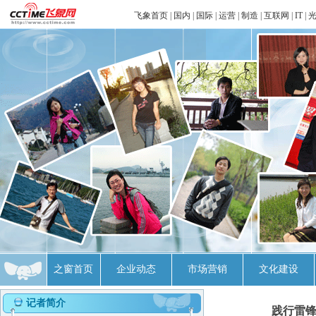
飞象首页
|
国内
|
国际
|
运营
|
制造
|
互联网
|
IT
|
之窗首页
企业动态
市场营销
文化建设
记者简介
践行雷锋