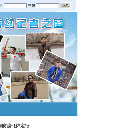
诈防骗“移”定行