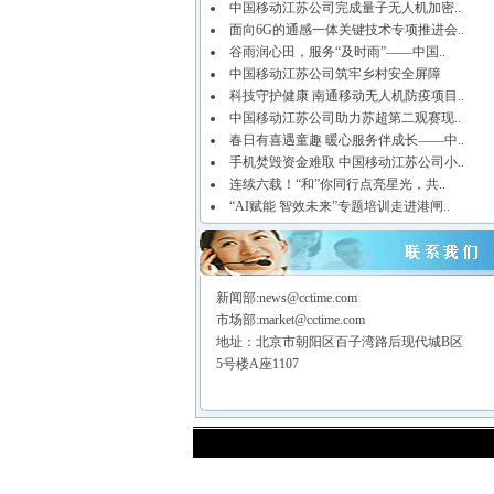
中国移动江苏公司完成量子无人机加密..
面向6G的通感一体关键技术专项推进会..
谷雨润心田，服务“及时雨”——中国..
中国移动江苏公司筑牢乡村安全屏障
科技守护健康 南通移动无人机防疫项目..
中国移动江苏公司助力苏超第二观赛现..
春日有喜遇童趣 暖心服务伴成长——中..
手机焚毁资金难取 中国移动江苏公司小..
连续六载！“和”你同行点亮星光，共..
“AI赋能 智效未来”专题培训走进港闸..
新闻部:news@cctime.com
市场部:market@cctime.com
地址：北京市朝阳区百子湾路后现代城B区
5号楼A座1107