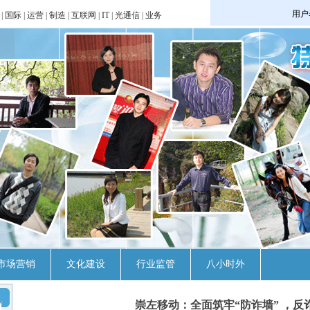
|
国际
|
运营
|
制造
|
互联网
|
IT
|
光通信
|
业务
市场营销
文化建设
行业监管
八小时外
崇左移动：全面筑牢“防诈墙” ，反