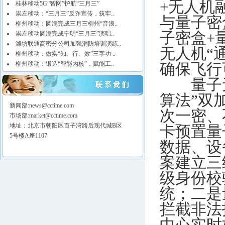
+无人机
桂林移动5G“智网”护航“三月三”
崇左移动：“三月三”反诈宣传，筑牢..
与量子密
柳州移动：圆满完成三月三柳州“音浪..
子密盒+
崇左移动圆满完成宁明“三月三”演唱..
潍坊联通高密分公司加强消防培训演练..
无人机“
柳州移动：做实“知、行、效”三字功 ..
柳州移动：锻造“智能内核”，赋能工..
确保飞行
量子无
算法”双
新闻部:news@cctime.com
次一密、
市场部:market@cctime.com
地址：北京市朝阳区百子湾路后现代城B区
卡预置量
5号楼A座1107
数据、设
案建立三
级身份校
统；二是
拦截非法