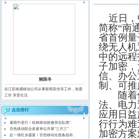
近日，
简称“南
省首例量
绕无人机
中的远程
子加密，
信、办公
鲍陈冬
制、可推
在江苏南通移动公司从事新闻宣传等工作，热爱
随着低
工作 享受生活
法、电力
点击排行
应用日益
行行为难
暴雨中逆行！桂林移动抢修突击队闻“..
百色移动联合多家单位开展“三月三”..
加密方案
赴一场壮乡盛宴！百色移动全面备战布..