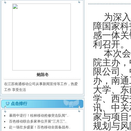
为深入
障国家科
感一体关
利召开。
本次会
院主办，
限公司、
鲍陈冬
办，南通
在江苏南通移动公司从事新闻宣传等工作，热爱
大学、东
工作 享受生活
学、西安
点击排行
讯、中关
家与项目
暴雨中逆行！桂林移动抢修突击队闻“..
百色移动联合多家单位开展“三月三”..
规划与风
赴一场壮乡盛宴！百色移动全面备战布..