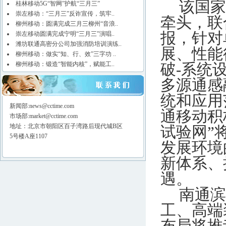
该国家
桂林移动5G“智网”护航“三月三”
崇左移动：“三月三”反诈宣传，筑牢..
牵头，联
柳州移动：圆满完成三月三柳州“音浪..
报，针对
崇左移动圆满完成宁明“三月三”演唱..
潍坊联通高密分公司加强消防培训演练..
展、性能
柳州移动：做实“知、行、效”三字功 ..
柳州移动：锻造“智能内核”，赋能工..
破-系统
多源通感
统和应用
新闻部:news@cctime.com
通移动积
市场部:market@cctime.com
地址：北京市朝阳区百子湾路后现代城B区
试验网”
5号楼A座1107
发展环境
新体系、
遇。
南通滨
工、高端