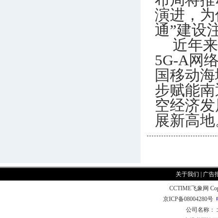
布局将推
演进，为
通”建设
近年来
5G-A
国移动海
步赋能南
空经济发
展新高地
关于我们
|
广告
CCTIME飞象网 CopyR
京ICP备08004280号
公司名称：