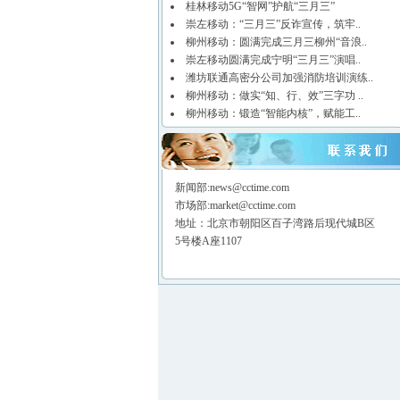
桂林移动5G“智网”护航“三月三”
崇左移动：“三月三”反诈宣传，筑牢..
柳州移动：圆满完成三月三柳州“音浪..
崇左移动圆满完成宁明“三月三”演唱..
潍坊联通高密分公司加强消防培训演练..
柳州移动：做实“知、行、效”三字功 ..
柳州移动：锻造“智能内核”，赋能工..
新闻部:news@cctime.com
市场部:market@cctime.com
地址：北京市朝阳区百子湾路后现代城B区
5号楼A座1107