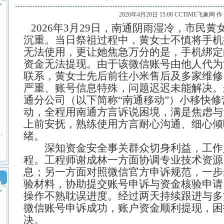
2026年4月20日 15:08 CCTIME飞象网 
2026年3月29日，南通阴雨湿冷，市民
沉重。当日祭祖过程中，黄女士不慎将手机
无法使用，更让她焦急万分的是，手机绑定
资金无法提现。由于该微信账号由他人代为
联系，黄女士先后前往小米售后及多家维修
严重、账号信息特殊，问题迟迟未能解决。
通分公司（以下简称“南通移动”）小移快
动，全程用南通方言诉说困境，满是焦虑与
上前安抚，熟练使用方言耐心沟通、细心倾
绪。
深知资金安全事关群众切身利益，工作
程。工程师谢成林一方面协调专业技术资源
息；另一方面对照微信官方申诉规范，一步
验材料，协助提交账号申诉与资金核验申请
操作不熟耽误进度。经过两天持续跟进与多
微信账号申诉成功，账户资金顺利提现，困
决。