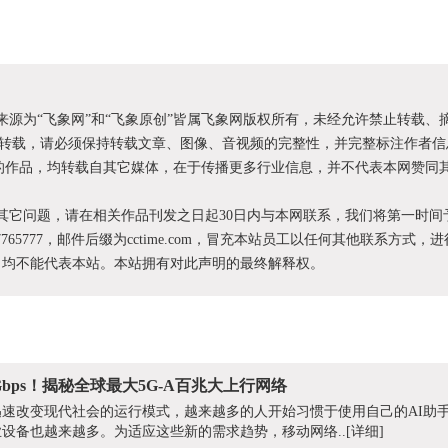
明来源为“飞象网”和“飞象原创”皆属飞象网版权所有，未经允许禁止转载、
转载，请必须保持转载文章、图像、音视频的完整性，并完整标注作者信
XX”的作品，均转载自其它媒体，在于传播更多行业信息，并不代表本网赞同
和其它问题，请在相关作品刊发之日起30日内与本网联系，我们将第一时间
87765777，邮件后缀为cctime.com，冒充本站员工以任何其他联系方式，
为，均不能代表本站。本站拥有对此声明的最终解释权。
bps！揭秘全球最大5G-A百兆大上行网络
速改变现代社会的运行模式，越来越多的人开始习惯于使用自己的AI助手
设备也越来越多。为适应这些新的需求趋势，移动网络..
[详细]