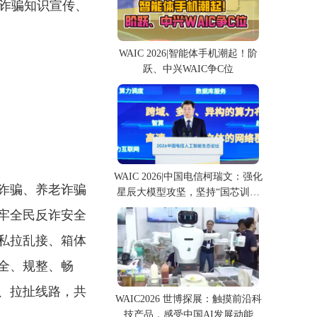
防诈骗知识宣传、
WAIC 2026|智能体手机潮起！阶
跃、中兴WAIC争C位
WAIC 2026|中国电信柯瑞文：强化
诈骗、养老诈骗
星辰大模型攻坚，坚持“国芯训国
模”
牢全民反诈安全
私拉乱接、箱体
全、规整、畅
、拉扯线路，共
WAIC2026 世博探展：触摸前沿科
技产品，感受中国AI发展动能