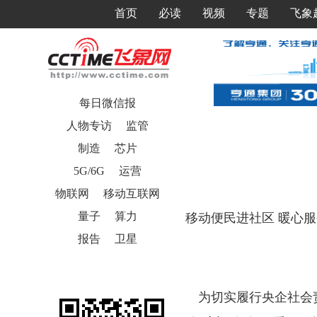
首页
必读
视频
专题
飞象
每日微信报
人物专访
监管
制造
芯片
5G/6G
运营
物联网
移动互联网
量子
算力
移动便民进社区
暖心服
报告
卫星
为切实履行央企社会责