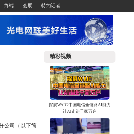
终端
会展
特约记者
精彩视频
探展WAIC|中国电信全链路AI能力
让AI走进千家万户
分公司（以下简