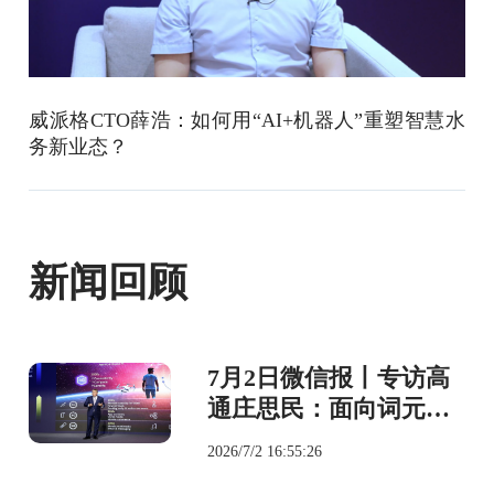
威派格CTO薛浩：如何用“AI+机器人”重塑智慧水
务新业态？
新闻回顾
7月2日微信报丨专访高
通庄思民：面向词元经
济形态的6G，确保全球
2026/7/2 16:55:26
把握AI机遇