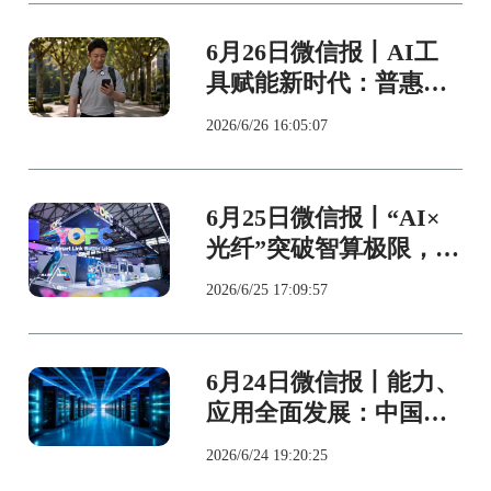
6月26日微信报丨AI工
具赋能新时代：普惠大
众还是加剧数字鸿沟？
2026/6/26 16:05:07
6月25日微信报丨“AI×
光纤”突破智算极限，长
飞向“全球AI光连接基
2026/6/25 17:09:57
础设施领导者”跃迁
6月24日微信报丨能力、
应用全面发展：中国算
力产业量质齐升
2026/6/24 19:20:25