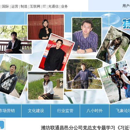
|
国际
|
运营
|
制造
|
互联网
|
IT
|
光通信
|
业务
市场营销
文化建设
行业监管
八小时外
飞象论
潍坊联通昌邑分公司党总支专题学习《习近