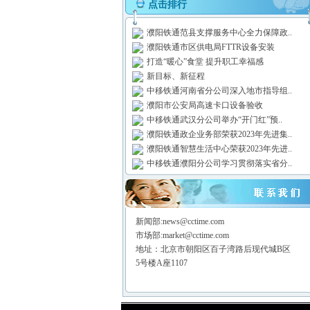
点击排行
濮阳铁通范县支撑服务中心全力保障政..
濮阳铁通市区供电局FTTR设备安装
打造“暖心”食堂 提升职工幸福感
新目标、新征程
中移铁通河南省分公司深入地市指导组..
濮阳市公安局高速卡口设备验收
中移铁通武汉分公司举办“开门红”预..
濮阳铁通政企业务部荣获2023年先进集..
濮阳铁通智慧生活中心荣获2023年先进..
中移铁通濮阳分公司学习贯彻落实省分..
新闻部:news@cctime.com
市场部:market@cctime.com
地址：北京市朝阳区百子湾路后现代城B区
5号楼A座1107