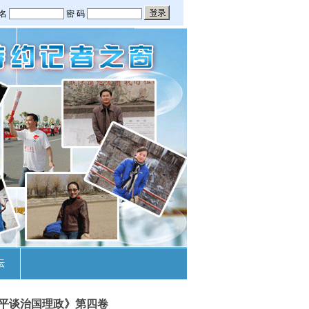
坛
平谈治国理政》第四卷