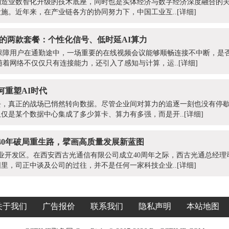
制造业数智化升级的技术底座，同时也是实体经济与数字经济深度融合的
施。近年来，在产业链各方的协同努力下，中国工业互..
[详细]
增的两款套餐：个性化信号、低时延AI算力
保障用户在通勤途中，一场重要的在线视频会议能够顺畅连接不中断，是
随着网络不仅仅只有连接能力，还引入了感知与计算，运..
[详细]
何重塑AI时代
，真正的战场已悄然转向数据。尽管企业间对算力的追逐一刻也没有停歇，
仅是某个数据中心集成了多少算卡、算力有多强，而是开..
[详细]
40年破局重生路，擘画高质量发展新蓝图
产业开发区。在西安西古光通信有限公司成立40周年之际，西古光通总经
里，司正中谈及公司的过往，并不是任何一家科技企业..
[详细]
关于我们
广告报价
联系我们
隐私声明
本站地图