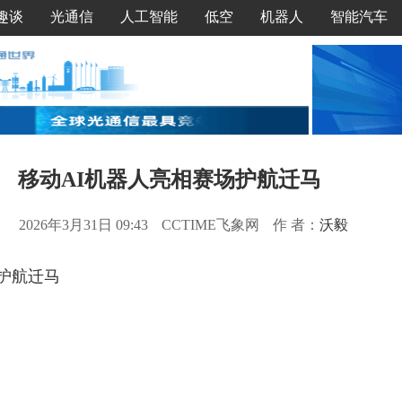
趣谈
光通信
人工智能
低空
机器人
智能汽车
移动AI机器人亮相赛场护航迁马
2026年3月31日 09:43
CCTIME飞象网
作 者：
沃毅
场护航迁马