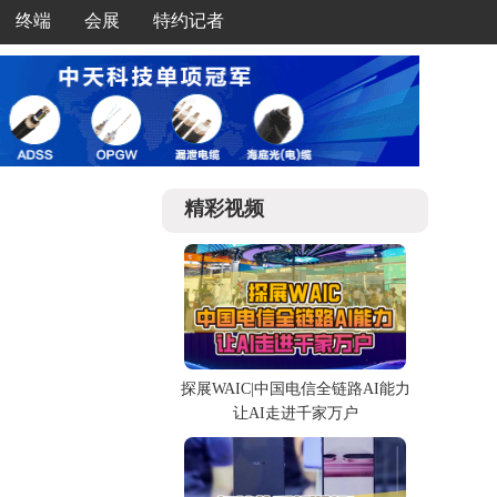
终端
会展
特约记者
精彩视频
探展WAIC|中国电信全链路AI能力
让AI走进千家万户