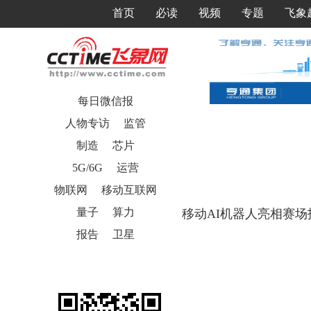
首页
必读
视频
专题
飞象
每日微信报
人物专访
监管
制造
芯片
5G/6G
运营
物联网
移动互联网
量子
算力
移动
AI机器人亮相赛
报告
卫星