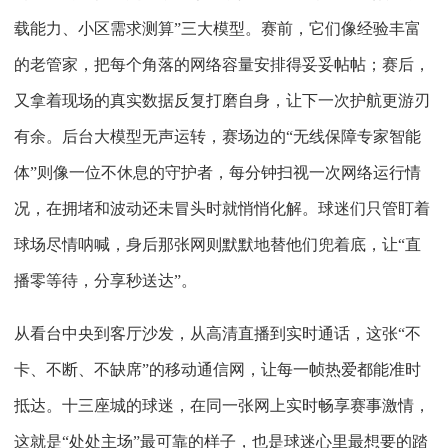
载能力、小区需求测算”三大模型。赛前，它们像经验丰富
的老管家，把每个角落的网络容量安排得妥妥帖帖；赛后，
又拿着现场的真实数据反复打磨自身，让下一次护航更游刃
有余。后台大模型无声运转，赛场边的“无线保障专家智能
体”则像一位不休息的守护者，每分钟扫视一次网络运行情
况，在拥堵和波动还未冒头时就悄悄化解。球迷们只管盯着
球场尽情呐喊，身后那张网则默默地替他们兜着底，让“直
播零等待，分享秒送达”。
从看台中央到客厅沙发，从高清直播到实时通话，这张
“不
卡、不断、不缺席”的移动通信网，让每一帧热爱都能准时
抵达。十三座城的球迷，在同一张网上实时畅享赛事激情，
这就是“处处主场”最可靠的样子，也是球迷心里最想要的踏