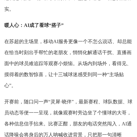
实。
暖人心：
AI成了看球“搭子”
在苏超的主场里，移动
AI服务更像一个不怎么说话、却总能
在恰当时刻出手帮忙的老朋友，悄悄化解通话干扰、直播画
面中的球员难追踪等观赛小烦恼。从场内到场外，看得见、
摸得着的数智惊喜，让十三城球迷感受到同一种“主场贴
心”。
开赛前，随口问一声
“灵犀·晓伴”，最新赛程、球队数据、球
员动态等便一一呈现，就像观赛时旁边坐了个懂球的大哥，
各种信息信手拈来。比赛正酣，朋友的电话突然闯入，AI通
话降噪会将身后的万人呐喊收进背景，只把那一句清晰