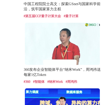
中国工程院院士高文：探索GSnet与国家科学前
沿，筑牢国家算力主权
#
第五届CCF量子计算大会
#
量子计算
360发布企业智能体平台“纳米Work”，周鸿祎送
每家1亿Token
#
360
#
智能体
#
纳米Work
#
周鸿祎