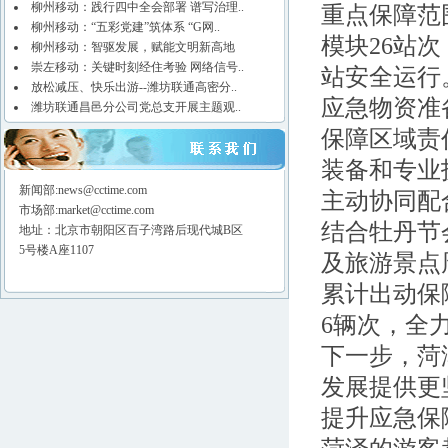
柳州移动：践行四中全会部署 谱写治理..
重点保障范
柳州移动：“五彩党建”筑体系 “G网..
模块26站
柳州移动：智驱发展，赋能文明新高地
崇左移动：关键时刻经住考验 网络信号..
站安全运行
放松减压、快乐出游--潍坊联通高密分..
应急物资准
潍坊联通昌邑分公司党总支开展主题观..
保障区域责
装备和专业
新闻部:news@cctime.com
主动协同配
市场部:market@cctime.com
结合牡丹节
地址：北京市朝阳区百子湾路后现代城B区
5号楼A座1107
及旅游景点
累计出动保
6辆次，全
下一步，菏
发展提供更
提升应急保