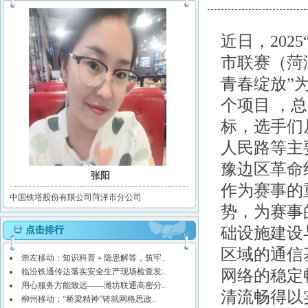
近日，
20
市联赛（菏
青春绽放”
个项目 ，
标，选手们
人民路等主
豫边区革命
张阳
作为赛事的
中国铁塔股份有限公司菏泽市分公司
势，为赛事
础设施建设
点击排行
区域的通信
崇左移动：知识科普＋隐患解答，筑牢..
网络的稳定
临汾铁通传达落实安全生产现场检查发..
用心服务方能致远——潍坊联通高密分..
清流畅得以
柳州移动：“桥梁精神”铸就网格思政..