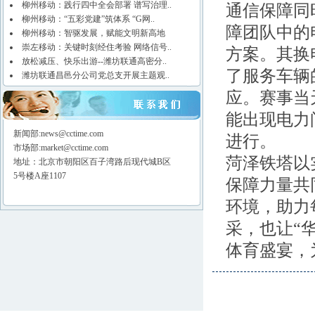
柳州移动：践行四中全会部署 谱写治理..
通信保障同
柳州移动：“五彩党建”筑体系 “G网..
障团队中的
柳州移动：智驱发展，赋能文明新高地
崇左移动：关键时刻经住考验 网络信号..
方案。其换
放松减压、快乐出游--潍坊联通高密分..
了服务车辆
潍坊联通昌邑分公司党总支开展主题观..
应。赛事当
能出现电力
新闻部:news@cctime.com
进行。
市场部:market@cctime.com
菏泽铁塔以
地址：北京市朝阳区百子湾路后现代城B区
5号楼A座1107
保障力量共
环境，助力
采，也让
“
体育盛宴，