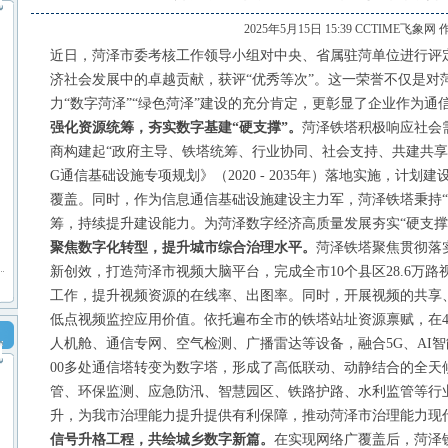
2025年5月15日 15:39 CCTIME飞象网 
近日，菏泽市委考核工作领导小组对中央、省属驻菏单位进行评
济社会发展中的卓越贡献，获评
“优秀等次”。这一荣誉不仅是
力“数字菏泽”“绿色菏泽”建设的充分肯定，更彰显了企业作为通
强化资源统筹，夯实数字基建
“硬支撑”。
菏泽铁塔积极响应社会
商构建起
“政府主导、铁塔统筹、行业协同、社会支持、共建共享
G通信基础设施专项规划》（2020 - 2035年）落地实施，计划
覆盖。同时，作为信息通信基础设施建设主力军，菏泽铁塔秉持“
筹，持续提升建设能力。为菏泽数字经济高质量发展夯实“硬支撑
聚焦数字化转型，提升城市综合治理水平
。
菏泽铁塔聚焦贯彻落
新创效，打造菏泽市视频大脑平台，完成全市
10个县区28.6
工作，提升视频资源的在线率、出图率。同时，开展视频的共享
低点视频监控应用价值。依托遍布全市的铁塔站址资源禀赋，在4
人机舱、通信专网、空气检测、广播雷达等设备，融合5G、AI智
00多处通信塔转变为数字塔，形成了高低联动、动静结合的全天
管、环保监测、应急防汛、智慧园区、铁路护路、水利监管等行业
升，为我市治理能力提升提供有利保障，推动菏泽市治理能力现
信号升格工程，共绘城乡数字新篇。
在实现网络广覆盖后，菏泽