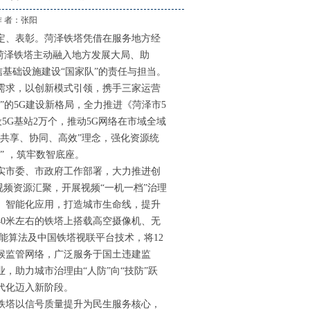
作 者：
张阳
定、表彰。菏泽铁塔凭借在服务地方经
对菏泽铁塔主动融入地方发展大局、助
信基础设施建设“国家队”的责任与担当。
需求，以创新模式引领，携手三家运营
”的5G建设新格局，全力推进《菏泽市5
建设5G基站2万个，推动5G网络在市域全域
共享、协同、高效”理念，强化资源统
” ，筑牢数智底座。
实市委、市政府工作部署，大力推进创
万路视频资源汇聚，开展视频“一机一档”治理
、智能化应用，打造城市生命线，提升
0米左右的铁塔上搭载高空摄像机、无
能算法及中国铁塔视联平台技术，将12
候监管网络，广泛服务于国土违建监
，助力城市治理由“人防”向“技防”跃
代化迈入新阶段。
铁塔以信号质量提升为民生服务核心，