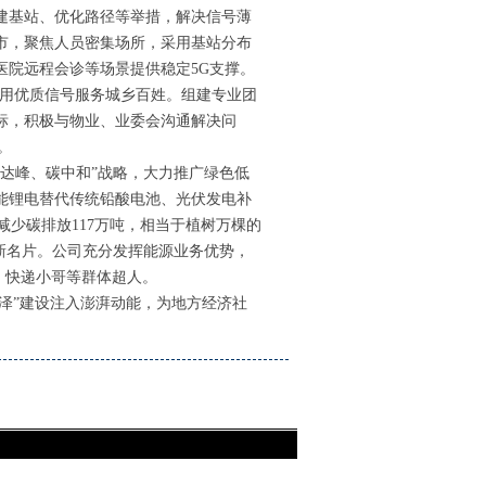
建基站、优化路径等举措，解决信号薄
市，聚焦人员密集场所，采用基站分布
医院远程会诊等场景提供稳定
5G支撑。
上，用优质信号服务城乡百姓。组建专业团
标，积极与物业、业委会沟通解决问
。
碳达峰、碳中和”战略，大力推广绿色低
智能锂电替代传统铅酸电池、光伏发电补
减少碳排放117万吨，相当于植树万棵的
新名片。公司充分发挥能源业务优势，
、快递小哥等群体超人。
菏泽”建设注入澎湃动能，为地方经济社