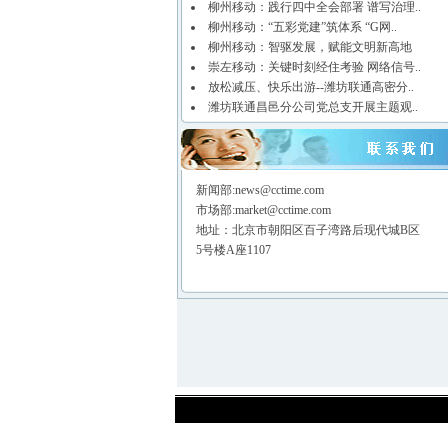
柳州移动：践行四中全会部署 谱写治理..
柳州移动：“五彩党建”筑体系 “G网..
柳州移动：智驱发展，赋能文明新高地
崇左移动：关键时刻经住考验 网络信号..
放松减压、快乐出游--潍坊联通高密分..
潍坊联通昌邑分公司党总支开展主题观..
新闻部:news@cctime.com
市场部:market@cctime.com
地址：北京市朝阳区百子湾路后现代城B区
5号楼A座1107