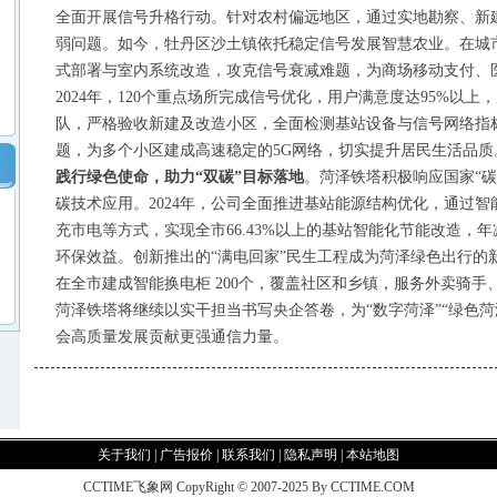
全面开展信号升格行动。针对农村偏远地区，通过实地勘察、新
弱问题。如今，牡丹区沙土镇依托稳定信号发展智慧农业。在城
式部署与室内系统改造，攻克信号衰减难题，为商场移动支付、
2024年，120个重点场所完成信号优化，用户满意度达95%以
队，严格验收新建及改造小区，全面检测基站设备与信号网络指
题，为多个小区建成高速稳定的5G网络，切实提升居民生活品质
践行绿色使命，助力
“双碳”目标落地
。菏泽铁塔积极响应国家
“
碳技术应用。2024年，公司全面推进基站能源结构优化，通过
充市电等方式，实现全市66.43%以上的基站智能化节能改造，年
环保效益。创新推出的“满电回家”民生工程成为菏泽绿色出行的
在全市建成智能换电柜 200个，覆盖社区和乡镇，服务外卖骑手
菏泽铁塔将继续以实干担当书写央企答卷，为
“数字菏泽”“绿色
会高质量发展贡献更强通信力量。
关于我们
|
广告报价
|
联系我们
|
隐私声明
|
本站地图
CCTIME飞象网 CopyRight © 2007-2025 By CCTIME.COM