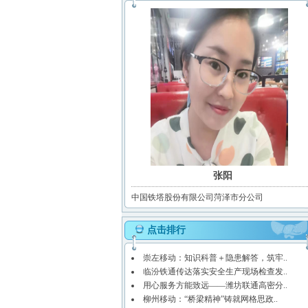
张阳
中国铁塔股份有限公司菏泽市分公司
点击排行
崇左移动：知识科普＋隐患解答，筑牢..
临汾铁通传达落实安全生产现场检查发..
用心服务方能致远——潍坊联通高密分..
柳州移动：“桥梁精神”铸就网格思政..