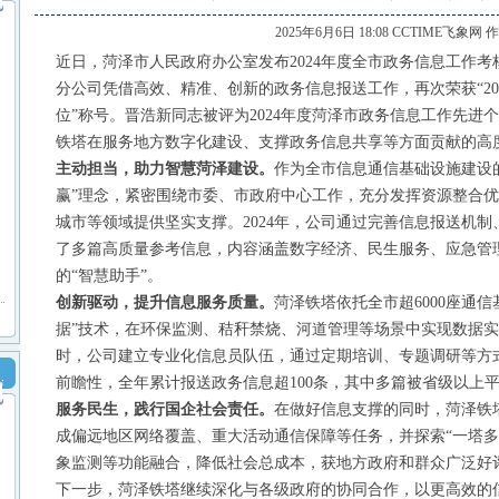
2025年6月6日 18:08 CCTIME飞象网 
近日，菏泽市人民政府办公室发布
2024年度全市政务信息工作
分公司凭借高效、精准、创新的政务信息报送工作，再次荣获“20
位”称号。晋浩新同志被评为2024年度菏泽市政务信息工作先进
铁塔在服务地方数字化建设、支撑政务信息共享等方面贡献的高
主动担当，助力智慧菏泽建设。
作为全市信息通信基础设施建设
赢”理念，紧密围绕市委、市政府中心工作，充分发挥资源整合优
城市等领域提供坚实支撑。2024年，公司通过完善信息报送机
了多篇高质量参考信息，内容涵盖数字经济、民生服务、应急管
的“智慧助手”。
创新驱动，提升信息服务质量。
菏泽铁塔依托全市超
6000座通
据”技术，在环保监测、秸秆禁烧、河道管理等场景中实现数据
时，公司建立专业化信息员队伍，通过定期培训、专题调研等方
前瞻性，全年累计报送政务信息超100条，其中多篇被省级以上平
服务民生，践行国企社会责任。
在做好信息支撑的同时，菏泽铁
成偏远地区网络覆盖、重大活动通信保障等任务，并探索
“一塔
象监测等功能融合，降低社会总成本，获地方政府和群众广泛好
下一步，菏泽铁塔继续深化与各级政府的协同合作，以更高效的