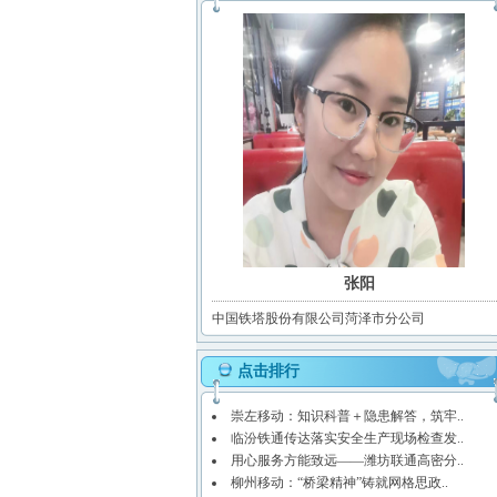
张阳
中国铁塔股份有限公司菏泽市分公司
点击排行
崇左移动：知识科普＋隐患解答，筑牢..
临汾铁通传达落实安全生产现场检查发..
用心服务方能致远——潍坊联通高密分..
柳州移动：“桥梁精神”铸就网格思政..