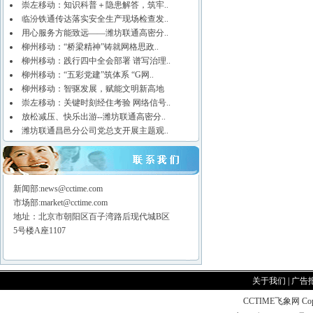
崇左移动：知识科普＋隐患解答，筑牢..
临汾铁通传达落实安全生产现场检查发..
用心服务方能致远——潍坊联通高密分..
柳州移动：“桥梁精神”铸就网格思政..
柳州移动：践行四中全会部署 谱写治理..
柳州移动：“五彩党建”筑体系 “G网..
柳州移动：智驱发展，赋能文明新高地
崇左移动：关键时刻经住考验 网络信号..
放松减压、快乐出游--潍坊联通高密分..
潍坊联通昌邑分公司党总支开展主题观..
新闻部:news@cctime.com
市场部:market@cctime.com
地址：北京市朝阳区百子湾路后现代城B区
5号楼A座1107
关于我们
|
广告
CCTIME飞象网 CopyR