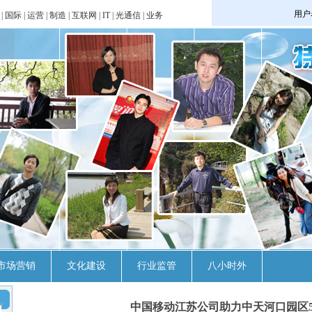
|
国际
|
运营
|
制造
|
互联网
|
IT
|
光通信
|
业务
市场营销
文化建设
行业监管
八小时外
中国移动江苏公司助力中天河口园区