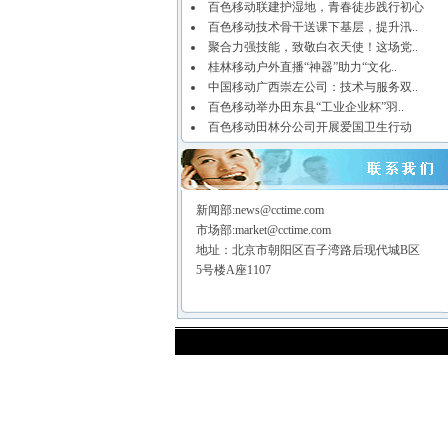
百色移动联建护湿地，青春徒步践行初心
百色移动技术骨干送课下基层，提升汛..
聚合力强技能，致敬白衣天使！这场党..
桂林移动户外直播“神器”助力“文化..
中国移动广西崇左公司：技术与服务双..
百色移动举办田东县“工业企业杯”羽..
百色移动田林分公司开展爱国卫生行动
新闻部:news@cctime.com
市场部:market@cctime.com
地址：北京市朝阳区百子湾路后现代城B区
5号楼A座1107