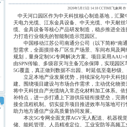
2026年5月15日 14:18 CCTIME飞象网 
中天河口园区作为中天科技核心制造基地，汇聚中
天电力光缆、江东金具设备、中天光缆、中天耐丝
缆、金具设备等核心产品研发制造，稳步推进全连
力打造行业领先的智能制造示范园区。
中国移动江苏公司南通分公司（以下简称“南通
型需求，全面摸排各厂区生产场景、车间布局及网
规划，量身定制5G专网解决方案。项目采用AAU
由SPN传输、多级容灾与主备冗余保障，实现园区
5G覆盖，真正做到数据不出园、时延低至毫秒级
立足本地产业发展优势，持续深化与中天科技
建。围绕项目建设与市场合作需求，主动优化物资
将中天科技自产光缆纳入常态化材料加工体系。依
补特点，进一步打通上下游供应链衔接壁垒，完善
接全流程机制。切实提升项目推进效率与落地可行
助力地方通信产业高质量协同发展。
本次5G专网全面支撑AGV无人配送、机器视觉
储、能耗管理、人员精准定位、工业安防等高频工