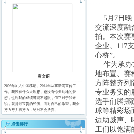
5月7日
交流深度融合
拍。本次赛
企业、11
心桥”。
作为承办
地布置、赛
唐文蔚
方阵整齐列
2006年加入中国移动。2014年从事新闻宣传工
专业务实的
作。我没有什么大理想，也没有惊天动地的梦
想，也许我的成绩可能不起眼，但它对于我来
选手们腾挪
说，就是最宝贵的经历。面对自己的希望，我会
球等精彩场
努力努力再努力，绝对不会放弃。
边助威声、
点击排行
工们以饱满