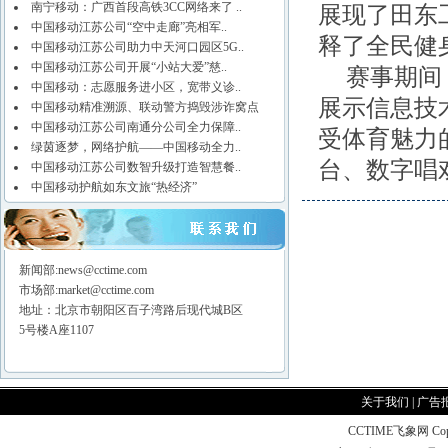
南宁移动：广西首段高铁3CC网络来了 ..
展现了田东
中国移动江苏公司“空中走廊”亮相军..
释了全民健
中国移动江苏公司助力中天河口园区5G..
中国移动江苏公司开展“小站大爱”慈..
赛事期间
中国移动：志愿服务进小区，宽带义诊..
展示信息技
中国移动精准溯源、联动警方捣毁涉诈窝点
中国移动江苏公司南通分公司全力保障..
受体育魅力
绿茵逐梦，网络护航——中国移动全力..
台、数字唱
中国移动江苏公司数智升级打造智慧餐..
中国移动护航如东文旅“热经济”
新闻部:news@cctime.com
市场部:market@cctime.com
地址：北京市朝阳区百子湾路后现代城B区
5号楼A座1107
关于我们
|
广告
CCTIME飞象网 CopyR