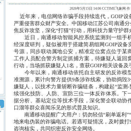
2026年5月15日 14:06 CCTIME飞象网 
近年来，电信网络诈骗手段持续迭代，GOIP设
严重侵害群众财产安全。中国移动江苏公司南通分
焦反诈攻坚，深化“打猫”行动，用科技力量守护群
近日，南通移动智能风控系统监测到一组手机
经深度研判，疑似被用于搭建简易组网GOIP设
号源，同步联动属地公安，精准定位窝点位于某
工作人员配合警方制定抓捕方案，待嫌疑人返回
行动，当场抓获嫌疑人1名，查获GOIP相关设备及
今年以来，南通移动依托自主研发的反诈模型
准溯源，累计向警方提供9条涉诈线索，协助捣毁3个
嫌疑人，以技术力量斩断诈骗链条，构建起“监测-
续强化技防、人防、宣防三位一体反诈体系。
下
据分析、基站定位等技术手段，深化警企联动协
口溜等群众喜闻乐见的形式普及知识。
南通移动提醒广大用户：切勿轻信“刷单返利”“
地来电伪装的诈骗电话。若遇可疑情况，及时拨打9
咨询核实，共同织密反诈安全网络。