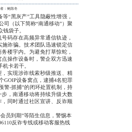
作 者：
鲍陈冬
备等“黑灰产”工具隐蔽性增强，
公司（以下简称“南通移动”）聚
众钱袋子。
号码存在高频异常通信轨迹，
备实施诈骗。技术团队迅速锁定信
商务楼宇内。为避免打草惊蛇，
窝点操作设备时，警企双方迅速
手机卡若干。
，实现涉诈线索秒级推送、精
GOIP设备窝点，逮捕4名犯罪
预警-抓捕”的闭环处置机制，持
一步，南通移动将持续升级大数
作，同时通过社区宣讲、反诈顺
会员到期”等陌生信息，警惕本
6110反诈专线或移动客服热线