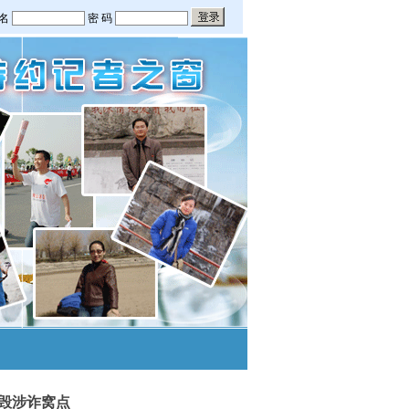
毁涉诈窝点