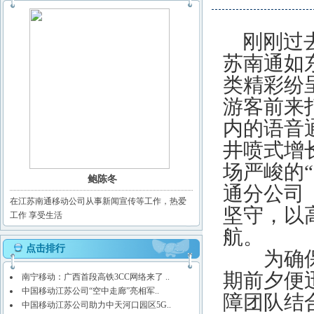
刚刚过去
苏南通如
类精彩纷
游客前来
内的语音
井喷式增
场严峻的
鲍陈冬
通分公司
在江苏南通移动公司从事新闻宣传等工作，热爱
坚守，以
工作 享受生活
航。
点击排行
为确保假
期前夕便
南宁移动：广西首段高铁3CC网络来了 ..
中国移动江苏公司“空中走廊”亮相军..
障团队结
中国移动江苏公司助力中天河口园区5G..