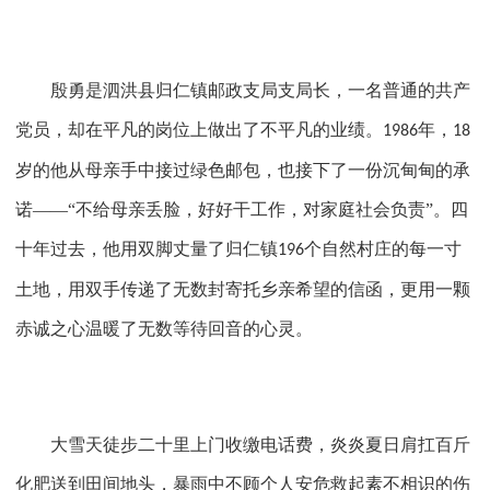
殷勇是泗洪县归仁镇邮政支局支局长，一名普通的共产
党员，却在平凡的岗位上做出了不平凡的业绩。
年，
1986
18
岁的他从母亲手中接过绿色邮包，也接下了一份沉甸甸的承
诺——“不给母亲丢脸，好好干工作，对家庭社会负责”。四
十年过去，他用双脚丈量了归仁镇
个自然村庄的每一寸
196
土地，用双手传递了无数封寄托乡亲希望的信函，更用一颗
赤诚之心温暖了无数等待回音的心灵。
大雪天徒步二十里上门收缴电话费，炎炎夏日肩扛百斤
化肥送到田间地头，暴雨中不顾个人安危救起素不相识的伤