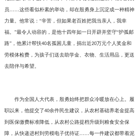
员
……这些看似朴素的举动，却在殷勇身上沉淀成一种精神
力量。他常说：“辛苦，但如果老百姓把我当亲人，我幸
福。”最令人动容的，是他十四年如一日开辟并坚守“护孤邮
路”，他累计帮扶
名孤困儿童，捐出近
万元个人奖金和
40
20
劳模体检费，为孩子们送去助学金、衣物、生活用品，更送
去陪伴与希望。
作为全国人大代表，殷勇始终把群众冷暖放在心上。履
职以来，他提交了
余件民生建议，从农村基础养老金提高
40
到医保缴费标准降低，从农村公路提档升级到粮食安全保
障，从快递进村到劳模电子优待证……每一件建议都带着泥