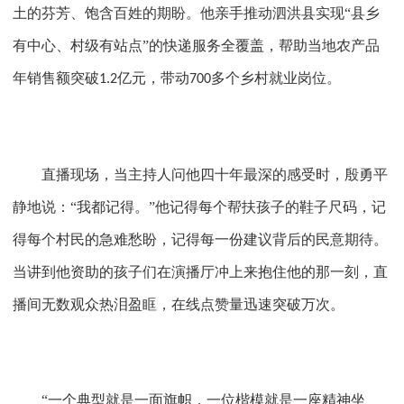
土的芬芳、饱含百姓的期盼。他亲手推动泗洪县实现“县乡
有中心、村级有站点”的快递服务全覆盖，帮助当地农产品
年销售额突破
亿元，带动
多个乡村就业岗位。
1.2
700
直播现场，当主持人问他四十年最深的感受时，殷勇平
静地说：
“我都记得。”他记得每个帮扶孩子的鞋子尺码，记
得每个村民的急难愁盼，记得每一份建议背后的民意期待。
当讲到他资助的孩子们在演播厅冲上来抱住他的那一刻，直
播间无数观众热泪盈眶，在线点赞量迅速突破万次。
“一个典型就是一面旗帜，一位楷模就是一座精神坐