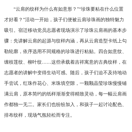
“云肩的纹样为什么有如意形？”“珍珠要粘在什么位置
才好看？”活动一开始，孩子们便被云肩珍珠画的独特魅力
吸引。宿迁移动党员志愿者现场演示了珍珠云肩画的基本步
骤：先讲解云肩的起源与纹样内涵，再从云肩造型卡纸上勾
勒轮廓，依序选用不同规格的珍珠进行粘贴。四合如意纹、
缠枝莲纹、柳叶纹……这些承载着吉祥寓意的古典纹样，在
志愿者的讲解中变得生动可感。随后，孩子们迫不及待地动
手尝试，红珠作花心、米珠填空隙，一颗颗晶莹珍珠慢慢铺
满云肩，原本简约的纸样渐渐变得精致灵动，每一幅云肩画
作都独一无二。家长们也纷纷加入，和孩子一起讨论配色、
排布纹样，现场气氛轻松而专注。