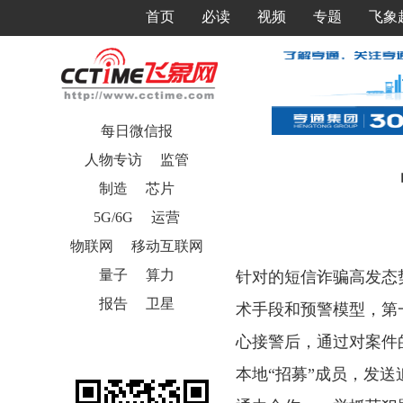
首页
必读
视频
专题
飞象
每日微信报
人物专访
监管
制造
芯片
5G/6G
运营
物联网
移动互联网
量子
算力
针对的短信诈骗高发态
报告
卫星
术手段和预警模型，第
心接警后，通过对案件
本地“招募”成员，发