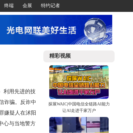
终端
会展
特约记者
精彩视频
”）利用先进的技
信诈骗。反诈中
探展WAIC|中国电信全链路AI能力
让AI走进千家万户
罪嫌疑人在沭阳
中心与当地警方