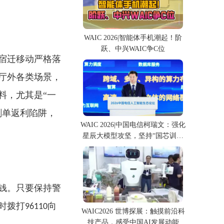
WAIC 2026|智能体手机潮起！阶
跃、中兴WAIC争C位
宿迁移动严格落
厅外各类场景，
料，尤其是
“一
刷单返利陷阱，
WAIC 2026|中国电信柯瑞文：强化
星辰大模型攻坚，坚持“国芯训国
模”
钱。只要保持警
时拨打
向
96110
WAIC2026 世博探展：触摸前沿科
技产品，感受中国AI发展动能