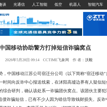
趣谈
光通信
人工智能
低空
机器人
智能汽车
中国移动协助警方打掉短信诈骗窝点
2026年5月28日 09:14
CCTIME飞象网
作 者：
沃毅
势，中国移动江苏公司宿迁分公司（以下简称
“宿迁移动
一时间向反诈中心报送线索，在沭阳高墟边界有人疑似短
的综合研判，确认该处系一诈骗团伙窝点。该团伙主要犯
送追债诈骗短信，已有不少人因为错信导致钱财损失。反诈