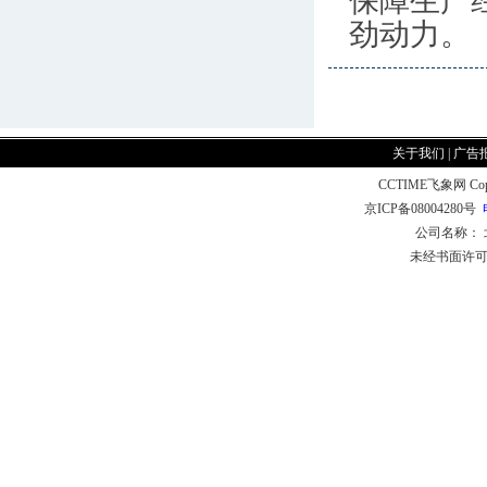
保障生产
劲动力。
关于我们
|
广告
CCTIME飞象网 CopyR
京ICP备08004280号
公司名称：
未经书面许