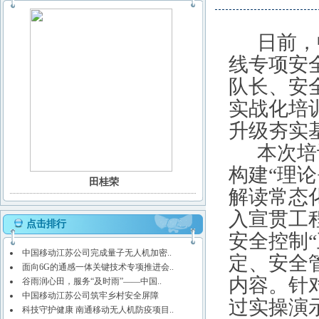
日
前
，
线专项安
队长、安
实战化培
升级夯实
本次培
构建“理
田桂荣
解读常态
入宣贯工
点击排行
安全控制
中国移动江苏公司完成量子无人机加密..
定、安全
面向6G的通感一体关键技术专项推进会..
内容。针
谷雨润心田，服务“及时雨”——中国..
中国移动江苏公司筑牢乡村安全屏障
过实操演
科技守护健康 南通移动无人机防疫项目..