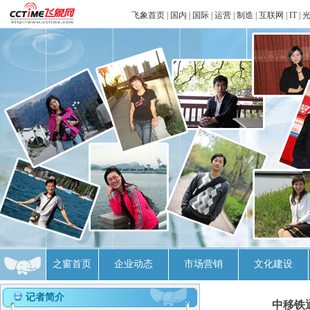
飞象首页
|
国内
|
国际
|
运营
|
制造
|
互联网
|
IT
|
之窗首页
企业动态
市场营销
文化建设
记者简介
中移铁