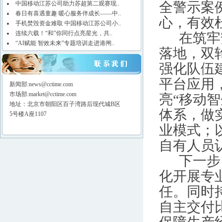
全警示案
中国移动江苏公司助力苏超第二观赛现..
春日有喜遇童趣 暖心服务伴成长——中..
心，有效
手机焚毁资金难取 中国移动江苏公司小..
连续六载！“和”你同行点亮星光，共..
在筑牢
“AI赋能 智效未来”专题培训走进港闸..
落地，双
强化队伍
平台应用
新闻部:news@cctime.com
市场部:market@cctime.com
亮“移动
地址：北京市朝阳区百子湾路后现代城B区
体系，做
5号楼A座1107
业模式；
自有人员
下一步
化开展专
任。同时
自主交付