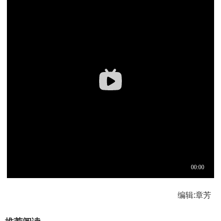
编辑:章芳