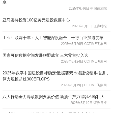
享
2025年6月6日 中国信通院
亚马逊将投资100亿美元建设数据中心
2025年6月5日 证券时报
工业互联网十年：人工智能深度融合，千行百业加速变革
2025年5月26日 CCTIME飞象网
国家可信数据空间发展联盟成立 三六零首批入选
2025年5月24日 CCTIME飞象网
2025年数字中国建设目标确定:数据要素市场建设稳步推进，
算力规模超过300EFLOPS
2025年5月19日 CCTIME飞象网
八大行动全力释放数据要素价值 新质生产力得以不断壮大
2025年5月19日 证券日报