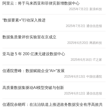
阿里云：将于马来西亚和菲律宾新增数据中心
2025年7月2日 新浪科技
“数据要素×”行动深入推进
2025年7月2日 通信信息报
数据集质量评价实验室在京成立
2025年6月20日 网易科技
亚马逊 5 年 200 亿澳元建设数据中心
2025年6月16日 IT之家
信通院曹峰：数据赋能企业“AI+”发展
2025年6月13日 中国信通院
高质量数据集驱动AI模型突破与创新
2025年6月12日 通信信息报
信通院余晓晖：在法治轨道上推进政务数据安全有序高效共