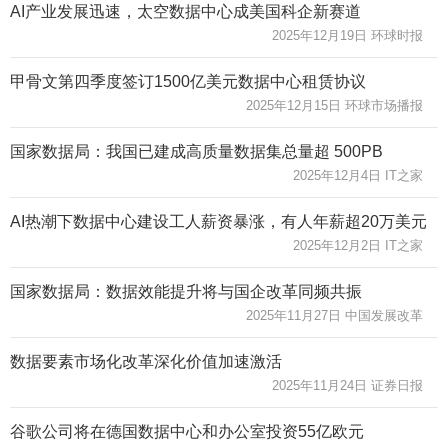
AI产业发展迅速，太空数据中心成美国科企新赛道
2025年12月19日 环球时报
甲骨文第四季度签订1500亿美元数据中心租赁协议
2025年12月15日 环球市场播报
国家数据局：我国已建成高质量数据集总量超 500PB
2025年12月4日 IT之家
AI热潮下数据中心建设工人薪资暴涨，有人年薪超20万美元
2025年12月2日 IT之家
国家数据局：数据效能提升将与国企改革同频共振
2025年11月27日 中国发展改革
数据要素市场化改革深化价值加速激活
2025年11月24日 证券日报
谷歌公司将在德国数据中心和办公室投资55亿欧元