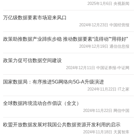
2025年1月6日 央视新闻
万亿级数据要素市场迎来风口
2024年12月23日 中国经营报
政策助推数据产业蹄疾步稳 推动数据要素“流得动”“用得好”
2024年12月19日 通信信息报
政策力促可信数据空间建设
2024年12月11日 中国证券报-中证网
国家数据局：有序推进5G网络向5G-A升级演进
2024年11月22日 IT之家
全球数据跨境流动合作倡议（全文）
2024年11月22日 网信中国
欧盟开放数据发展对我国公共数据资源开发利用的启示
2024年11月18日 天翼智库