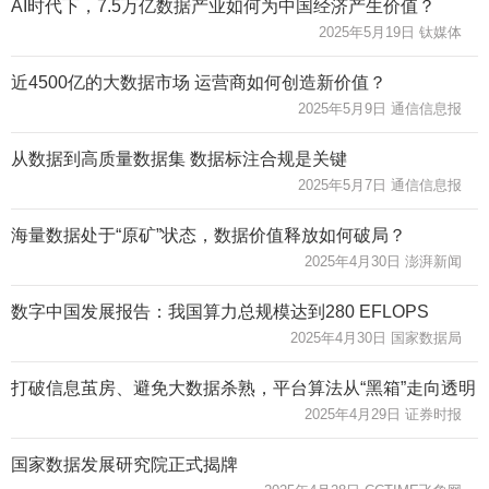
AI时代下，7.5万亿数据产业如何为中国经济产生价值？
2025年5月19日 钛媒体
近4500亿的大数据市场 运营商如何创造新价值？
2025年5月9日 通信信息报
从数据到高质量数据集 数据标注合规是关键
2025年5月7日 通信信息报
海量数据处于“原矿”状态，数据价值释放如何破局？
2025年4月30日 澎湃新闻
数字中国发展报告：我国算力总规模达到280 EFLOPS
2025年4月30日 国家数据局
打破信息茧房、避免大数据杀熟，平台算法从“黑箱”走向透明
2025年4月29日 证券时报
国家数据发展研究院正式揭牌