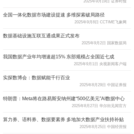
2025年9月19日 证券时报
全国一体化数据市场建设提速 多维探索破局路径
2025年9月8日 CCTIME飞象网
数据基础设施互联互通成果正式发布
2025年9月2日 国家数据局
我国数据产业年均增速超15% 东部规模占全国近七成
2025年9月1日 央视新闻客户端
实探数博会：数据赋能千行百业
2025年8月29日 中国证券报
特朗普：Meta将在路易斯安纳州建“500亿美元”AI数据中心
2025年8月27日 华尔街见闻官方
算力券、语料券、数据要素券 多地加大数据产业扶持补贴
2025年8月25日 中国经营报