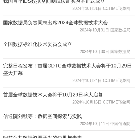
我国首个IDS数据空间测试认证实验室正式成立
2024年10月31日 CCTIME飞象网
国家数据局负责同志出席2024全球数据技术大会
2024年10月31日 国家数据局
全国数据标准化技术委员会成立
2024年10月30日 国家数据局
完整日程发布！首届GDTC全球数据技术大会将于10月29日
盛大开幕
2024年10月24日 CCTIME飞象网
首届全球数据技术大会将于10月29日盛大启幕
2024年10月16日 CCTIME飞象网
信通院刘默等：数据空间探索与实践
2024年10月11日 中国信通院
问答公共数据资源开发的边界与未来