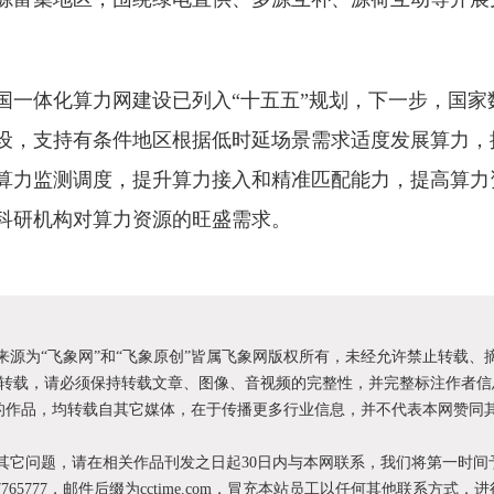
国一体化算力网建设已列入“十五五”规划，下一步，国家
设，支持有条件地区根据低时延场景需求适度发展算力，
算力监测调度，提升算力接入和精准匹配能力，提高算力
科研机构对算力资源的旺盛需求。
明来源为“飞象网”和“飞象原创”皆属飞象网版权所有，未经允许禁止转载、
转载，请必须保持转载文章、图像、音视频的完整性，并完整标注作者信
XX”的作品，均转载自其它媒体，在于传播更多行业信息，并不代表本网赞同
和其它问题，请在相关作品刊发之日起30日内与本网联系，我们将第一时间
87765777，邮件后缀为cctime.com，冒充本站员工以任何其他联系方式，