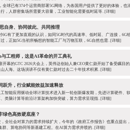
1月，全球已有374个运营商部署5G网络，为各国用户提供了更好的体验，
行，人群密集场所需要大容量，工业智能化需要低时延等..
[详细]
反思自身、协同彼此、共同推理
都对6G有了更加直观的认识，如同5G时代的高速率、低时延、广连接，6G
过，正如5G当初所畅想的智能工厂与万物互联，6G自然也需..
[详细]
en与工程师，这是AI革命的开工典礼
塞开幕的GTC 2026大会上，英伟达创始人兼CEO黄仁勋开始了备受瞩目
山人海。这场演讲不仅有黄仁勋对过去二十年技术积累..
[详细]
同跃升，行业赋能效益加速释放
人工智能应用驱动全球计算技术进入新一轮创新爆发期，先进计算硬件、
、类脑计算等前沿计算架构加快突破，算力需求呈现指..
[详细]
牢绿色高效硬底座？
进，全社会对算力的需求持续扩大，今年的《政府工作报告》也重点提出，
集群、算电协同等新基建工程。在AI算力需求井喷的..
[详细]