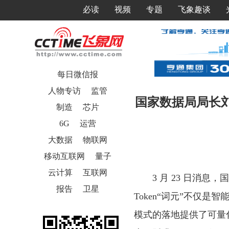
必读
视频
专题
飞象趣谈
每日微信报
人物专访
监管
国家数据局局长刘烈
制造
芯片
6G
运营
大数据
物联网
移动互联网
量子
云计算
互联网
3 月 23 日消
报告
卫星
Token“词元”不仅
模式的落地提供了可量化的可