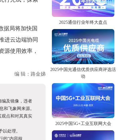
2025通信行业年终大盘点
数据局将加快国
推进云边端协同
资源使用效率，
2025中国光通信优质供应商评选活
编 辑：路金娣
动
摘编及镜像，违者
息和飞象网来源。
其观点和对其真实
2025中国5G+工业互联网大会
予以处理。
进行的“内容核