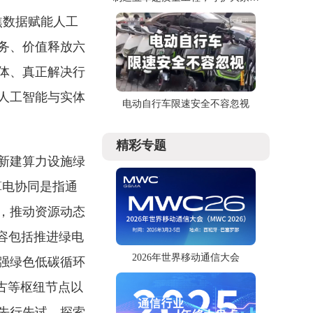
消费权益
焦数据赋能人工
务、价值释放六
体、真正解决行
人工智能与实体
电动自行车限速安全不容忽视
精彩专题
新建算力设施绿
算电协同是指通
，推动资源动态
容包括推进绿电
2026年世界移动通信大会
强绿色低碳循环
蒙古等枢纽节点以
先行先试，探索