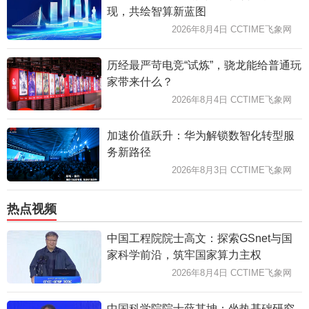
现，共绘智算新蓝图
2026年8月4日 CCTIME飞象网
历经最严苛电竞“试炼”，骁龙能给普通玩
家带来什么？
2026年8月4日 CCTIME飞象网
加速价值跃升：华为解锁数智化转型服
务新路径
2026年8月3日 CCTIME飞象网
热点视频
中国工程院院士高文：探索GSnet与国
家科学前沿，筑牢国家算力主权
2026年8月4日 CCTIME飞象网
中国科学院院士薛其坤：坐热基础研究