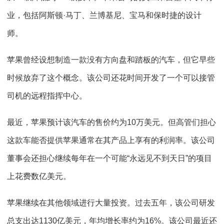
业，包括阿斯顿·马丁、兰博基尼、宝马和保时捷的设计
师。
苹果曾经设想制造一款没有方向盘和踏板的汽车，但它早些
时候放弃了这个概念。该公司还花时间开发了一个可以接管
司机的远程指挥中心。
最近，苹果预计该汽车的售价约为10万美元。但高管们担心
这款车能否提供苹果通常在其产品上享有的利润率。该公司
董事会还担心继续每年在一个可能“永远见不到天日”的项目
上花费数亿美元。
苹果继续在其他领域进行大量投资。过去五年，该公司研发
总支出达1130亿美元，年均增长率约为16%。该公司最近还