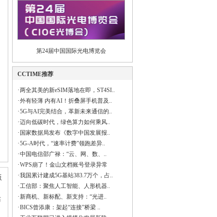
第24届中国国际光电博览会
CCTIME推荐
·
两全其美的新eSIM落地在即，ST4SI..
·
外有轻薄 内有AI！折叠屏手机普及..
·
5G与AI完美结合，革新未来通信的..
·
迈向低碳时代，绿色算力如何乘风..
·
国家数据局发布《数字中国发展报..
·
5G-A时代，“速率计费”领跑差异..
·
中国电信邵广禄：“云、网、数、..
·
WPS崩了！金山文档账号登录异常
·
我国累计建成5G基站383.7万个，占..
版
·
工信部：聚焦人工智能、人形机器..
·
新商机、新标配、新支持：“光进..
站
·
BICS曾添康：架起“连接”桥梁 ..