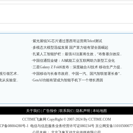
·
紫光展锐5G芯片通过墨西哥运营商Telcel测试
·
多模态大模型迅猛发展 国产算力链有望全面崛起
·
扎紧人工智能护栏：最强AI法案将生效，“布鲁塞尔效应..
·
中国信通院金键：AI赋能工业互联网助力新型工业化
·
三星Galaxy Z Fold6发布：深度融合AI技术 移动生产力提..
·
视引领艺术..
中国移动与长春市政府、中国一汽、国汽智联签署长春“..
·
统从实验室..
GenAI功能有望成为智能手机下一个增长诱因
关于我们
|
广告报价
|
联系我们
|
隐私声明
|
本站地图
CCTIME飞象网 CopyRight © 2007-2024 By CCTIME.COM
CP备08004280号-1
电信与信息服务业务经营许可证080234号
京公网安备1101050007
公司名称： 北京飞象互动文化传媒有限公司