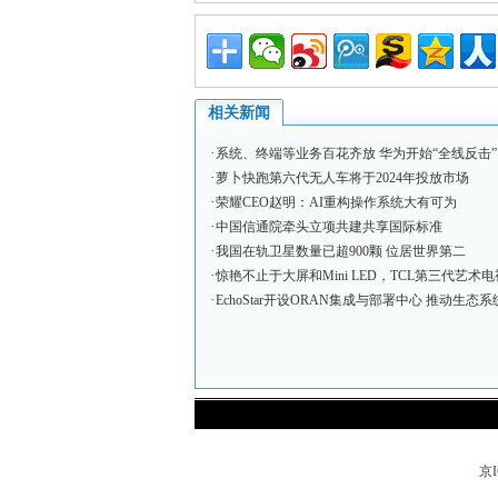
相关新闻
·
系统、终端等业务百花齐放 华为开始“全线反击”
·
萝卜快跑第六代无人车将于2024年投放市场
·
荣耀CEO赵明：AI重构操作系统大有可为
·
中国信通院牵头立项共建共享国际标准
·
我国在轨卫星数量已超900颗 位居世界第二
·
惊艳不止于大屏和Mini LED，TCL第三代艺术电
·
EchoStar开设ORAN集成与部署中心 推动生态系
京I