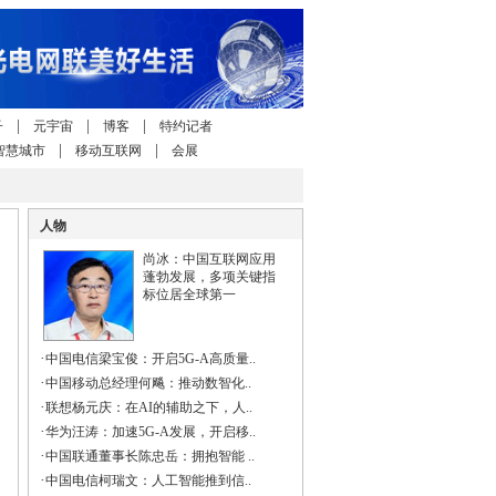
|
|
|
子
元宇宙
博客
特约记者
|
|
智慧城市
移动互联网
会展
人物
尚冰：中国互联网应用
蓬勃发展，多项关键指
标位居全球第一
·
中国电信梁宝俊：开启5G-A高质量..
·
中国移动总经理何飚：推动数智化..
·
联想杨元庆：在AI的辅助之下，人..
·
华为汪涛：加速5G-A发展，开启移..
·
中国联通董事长陈忠岳：拥抱智能 ..
·
中国电信柯瑞文：人工智能推到信..