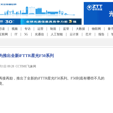
|
|
|
|
|
|
|
|
必读
视频
专访
运营
制造
监管
大数据
物联网
量
|
|
|
|
|
|
|
|
互联网
IT
5G
光通信
人工智能
云计算
芯片
报告
为推出全新iFTTR星光F50系列
3月1日 09:28 CCTIME飞象网
为再接再励，推出了全新的iFTTR星光F50系列。F50到底有哪些不凡的
竟。