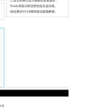
·
工业互联网已进入规模化发展新阶..
·
Nordic用低功耗优势创造永远在线..
·
移远通信Wi-Fi6模组新品破题解难..
71号