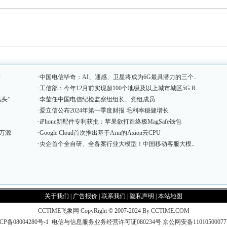
·
标
中国电信毕奇：AI、通感、卫星将成为6G最具潜力的三个..
·
工信部：今年12月前实现超100个地级及以上城市城区5G R..
·
头”
李莹任中国电信纪检监察组组长、党组成员
·
爱立信公布2024年第一季度财报 毛利率稳健增长
·
iPhone新配件专利获批：苹果欲打造终极MagSafe钱包
·
万源
Google Cloud首次推出基于Arm的Axion云CPU
·
央企首个全自研、全备案行业大模型！中国移动客服大模..
关于我们
|
广告报价
|
联系我们
|
隐私声明
|
本站地图
CCTIME飞象网 CopyRight © 2007-2024 By CCTIME.COM
CP备08004280号-1
电信与信息服务业务经营许可证080234号
京公网安备1101050007