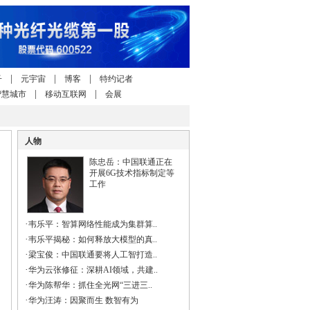
|
|
|
子
元宇宙
博客
特约记者
|
|
智慧城市
移动互联网
会展
人物
陈忠岳：中国联通正在
开展6G技术指标制定等
工作
·
韦乐平：智算网络性能成为集群算..
·
韦乐平揭秘：如何释放大模型的真..
·
梁宝俊：中国联通要将人工智打造..
·
华为云张修征：深耕AI领域，共建..
·
华为陈帮华：抓住全光网“三进三..
·
华为汪涛：因聚而生 数智有为