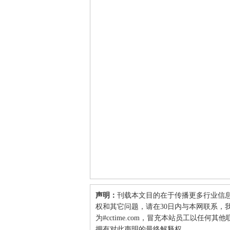
声明：
刊载本文目的在于传播更多行业信
权和其它问题，请在30日内与本网联系，我们将
为#cctime.com，冒充本站员工以任
拥有对此声明的最终解释权。