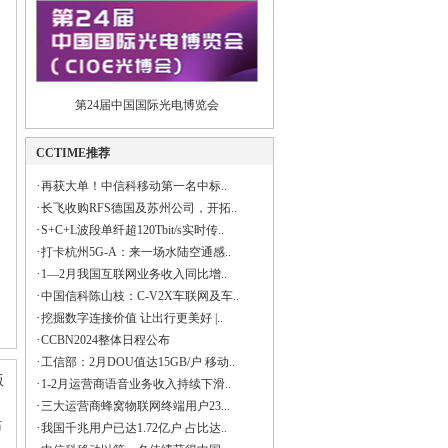
第24届中国国际光电博览会
CCTIME推荐
·
再获大单！中信科移动第一名中标..
·
长飞收购RFS德国及苏州公司，开拓..
·
S+C+L波段单纤超120Tbit/s实时传..
·
打卡杭州5G-A：来一场水陆空通感..
·
1—2月我国互联网业务收入同比增..
·
中国信科陈山枝：C-V2X车联网及车..
·
挖掘数字连接价值 让出行更美好 |..
·
CCBN2024整体日程公布
·
工信部：2月DOU值达15GB/户 移动..
版
·
1-2月运营商语音业务收入持续下滑..
·
三大运营商蜂窝物联网终端用户23...
站
·
我国千兆用户已达1.72亿户 占比达..