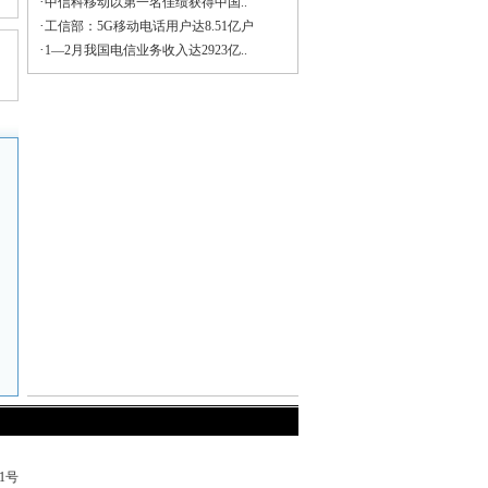
·
中信科移动以第一名佳绩获得中国..
·
工信部：5G移动电话用户达8.51亿户
·
1—2月我国电信业务收入达2923亿..
71号