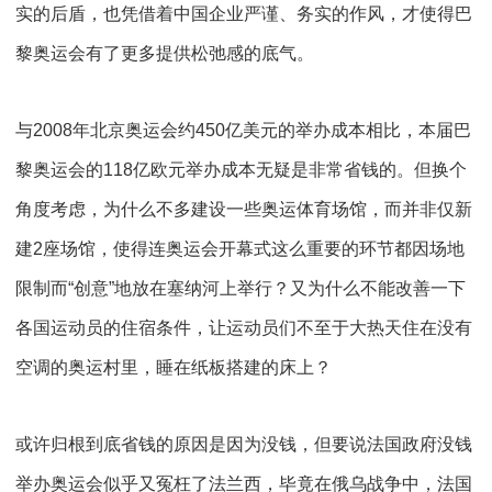
实的后盾，也凭借着中国企业严谨、务实的作风，才使得巴
黎奥运会有了更多提供松弛感的底气。
与
2008
年北京奥运会约
450
亿美元的举办成本相比，本届巴
黎奥运会的
118
亿欧元举办成本无疑是非常省钱的。但换个
角度考虑，为什么不多建设一些奥运体育场馆，而并非仅新
建
2
座场馆，使得连奥运会开幕式这么重要的环节都因场地
限制而“创意”地放在塞纳河上举行？又为什么不能改善一下
各国运动员的住宿条件，让运动员们不至于大热天住在没有
空调的奥运村里，睡在纸板搭建的床上？
或许归根到底省钱的原因是因为没钱，但要说法国政府没钱
举办奥运会似乎又冤枉了法兰西，毕竟在俄乌战争中，法国