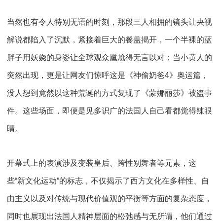
当然也有令人特别无语的时刻，那段三人相拥的镜头让央视
解说都陷入了沉默，紧接着巨大的餐盖揭开，一个半裸的蓝
胖子用妖娆的身姿让全球观众尴尬得无言以对；当小黄人的
突然出现，更是让网友们惊呼这是《神偷奶爸
4
》奥运篇，
没人想到竟然以这种荒诞的方式复现了《蒙娜丽莎》被盗事
件。这些场面，即便是见多识广的法国人自己看都觉得辣眼
睛。
开幕式上的表演涉及变装皇后、跨性别舞者等元素，这
些“新文化运动”的标志，不仅揭示了西方文化在多样性、自
由主义以及对传统与现代价值观的平衡等方面的复杂态度，
同时也展现出法国人精神层面的松弛感与无所谓，他们通过