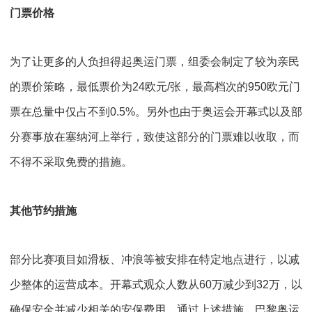
门票价格
为了让更多的人负担得起奥运门票，组委会制定了较为亲民
的票价策略，最低票价为
24
欧元
/
张，最高档次的
950
欧元门
票在总量中仅占不到
0.5%
。另外也由于奥运会开幕式以及部
分赛事放在塞纳河上举行，致使这部分的门票难以收取，而
不得不采取免费的措施。
其他节约措施
部分比赛项目如滑板、冲浪等被安排在特定地点进行，以减
少整体的运营成本。开幕式观众人数从
60
万减少到
32
万，以
确保安全并减少相关的安保费用。通过上述措施，巴黎奥运