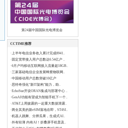
第24届中国国际光电博览会
CCTIME推荐
·
上半年电信业务收入累计完成8941..
·
固定宽带接入用户总数达6.54亿户 ..
·
6月户均移动互联网接入流量超18GB..
·
三家基础电信企业发展蜂窝物联网..
·
中国移动用户总数突破10亿户
·
思特奇强化“新IT架构”能力，助..
·
EchoStar开设ORAN集成与部署中心 ..
·
GenAI功能有望成为智能手机下一个..
·
AT&T上周披露的一起重大数据泄露..
·
两全其美的新eSIM落地在即，ST4SI..
·
机器人跳舞、分辨瓜果，生成式AI..
·
外有轻薄 内有AI！折叠屏手机普及..