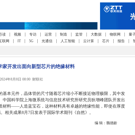
|
|
|
|
|
|
|
|
必读
视频
专访
运营
制造
监管
大数据
物联网
量
|
|
|
|
|
|
|
|
互联网
IT
5G
光通信
人工智能
云计算
芯片
报告
学家开发出面向新型芯片的绝缘材料
2024年8月8日 08:00 财联社
片的基本元件，晶体管的尺寸随着芯片缩小不断接近物理极限，其中发
。中国科学院上海微系统与信息技术研究所研究员狄增峰团队开发出
质材料——人造蓝宝石，这种材料具有卓越的绝缘性能，即使在厚度
。相关成果8月7日发表于国际学术期刊《自然》。
编 辑：魏德龄