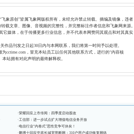
和“飞象原创”皆属飞象网版权所有，未经允许禁止转载、摘编及镜像，违者
持转载文章、图像、音视频的完整性，并完整标注作者信息和飞象网来源
载自其它媒体，在于传播更多行业信息，并不代表本网赞同其观点和对其真实
相关作品刊发之日起30日内与本网联系，我们将第一时间予以处理。
件后缀为cctime.com，冒充本站员工以任何其他联系方式，进行的“内容核
站。本站拥有对此声明的最终解释权。
·
荣耀回应上市传闻：四季度启动股改
·
子
工信部：进一步试点扩大增值电信业务开放
·
电信行业“内卷式”恶性竞争可休矣！
·
鹏博士回应兜底长城宽带断网：310户用户成功恢复网络