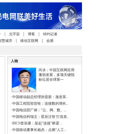
|
|
|
子
元宇宙
博客
特约记者
|
|
智慧城市
移动互联网
会展
人物
尚冰：中国互联网应用
蓬勃发展，多项关键指
标位居全球第一
·
中国移动副总经理孙迎新：激发算..
·
中国工程院邬贺铨：连接数的增长..
·
中国电信邵广禄：“云、网、数、..
·
中国电信柯瑞文：星辰注智 打造发..
·
BICS曾添康：架起“连接”桥梁 ..
·
中国移动董事长杨杰：点燃“人工..