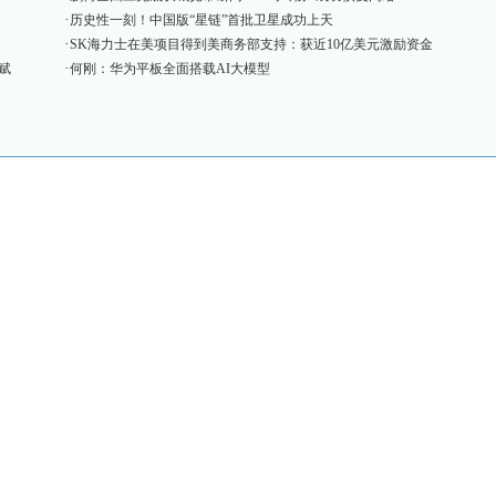
·
历史性一刻！中国版“星链”首批卫星成功上天
·
SK海力士在美项目得到美商务部支持：获近10亿美元激励资金
·
赋
何刚：华为平板全面搭载AI大模型