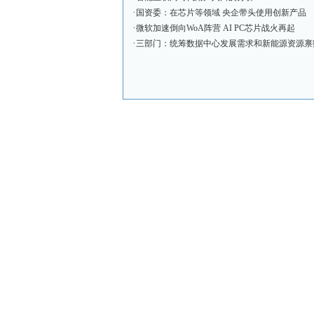
·
国资委：在芯片等领域 央企带头使用创新产品
·
微软加速倒向WoA阵营 AI PC芯片战火再起
·
三部门：统筹数据中心发展需求和新能源资源禀