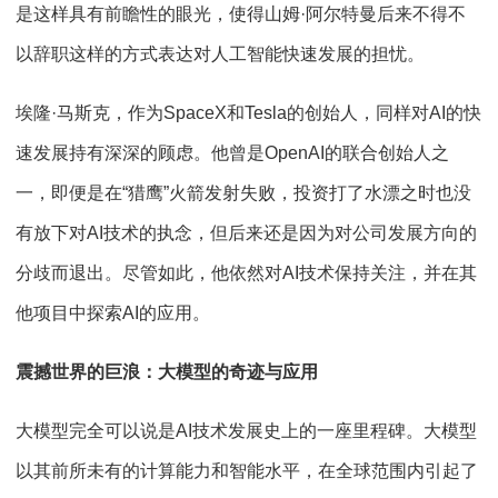
是这样具有前瞻性的眼光，使得山姆
·
阿尔特曼后来不得不
以辞职这样的方式表达对人工智能快速发展的担忧。
埃隆
·
马斯克，作为
SpaceX
和
Tesla
的创始人，同样对
AI
的快
速发展持有深深的顾虑。他曾是
OpenAI
的联合创始人之
一，即便是在
“
猎鹰
”
火箭发射失败，投资打了水漂之时也没
有放下对
AI
技术的执念，但后来还是因为对公司发展方向的
分歧而退出。尽管如此，他依然对
AI
技术保持关注，并在其
他项目中探索
AI
的应用。
震撼世界的巨浪：大模型的奇迹与应用
大模型完全可以说是
AI
技术发展史上的一座里程碑。大模型
以其前所未有的计算能力和智能水平，在全球范围内引起了