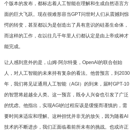
个版本的发布，都标志着人工智能在理解和生成自然语言方
面的巨大飞跃。现在很难形容当
GPT
问世时人们从震撼到惊
愕的转变，甚至都以为是创造出了具有意识的硅基生命体，
而这样的工作，在以往几千年里人们都认定是由上帝或神才
能完成。
让人感到意外的是，山姆
·
阿尔特曼，
OpenAI
的联合创始
人，对人工智能的未来持有复杂的看法。他曾预言，到
2030
年，我们将见证通用人工智能（
AGI
）的到来，届时GPT-10
的智慧将超越全人类。这一预言，既令人兴奋也引发了广泛
的忧虑。他指出，实现
AGI
的过程应该是缓慢而谨慎的，需
要时间来适应和理解。这种担忧并非无的放矢，因为随着
AI
技术的不断进步，我们正面临着前所未有的挑战。也或许正