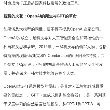
时也成为打压后起国家科技发展的政治工具。
智慧的火花：
OpenAI
的诞生与
GPT
的革命
如果谈及大模型的问世，便不得不提及
OpenAI
这家公司。
OpenAI
的成立，是科技界对人工智能安全性和可控性的一
种自我反思和承诺。
2015
年，一群科技界的领军人物，包括
特斯拉的埃隆
·
马斯克和
Y Combinator
的山姆
·
阿尔特曼，共
同创立了
OpenAI
。他们的初衷是推动人工智能的安全性发
展，并确保这一强大技术能够造福全人类。
OpenAI对GPT系列模型的贡献，是其对人工智能领域最重
要的贡献之一。
GPT
（生成式预训练变换器），是一系列基
于深度学习的自然语言处理模型。从
GPT-1
到
GPT-3
，每一