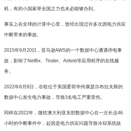
耗，有的小国家举全国之力也未必能够办到。
事实上在全球的计算中心里，曾经出现过许多次因电力供应
中断带来的事故。
2015年
9
月
20
日，亚马逊
AWS
的一个数据中心遭遇停电事
故，影响了
Netflix
、
Tinder
、
Airbnb
等应用程序的在线服
务。
2022年
8
月
8
日，谷歌位于美国爱荷华州康瑟尔布拉夫斯的
数据中心发生电力事故，导致
3
名电工严重受伤。
同样在
2022
年，微软澳大利亚东部数据中心在一次长达
46
小时的中断事件中，起因是电力供应问题导致冷却系统故