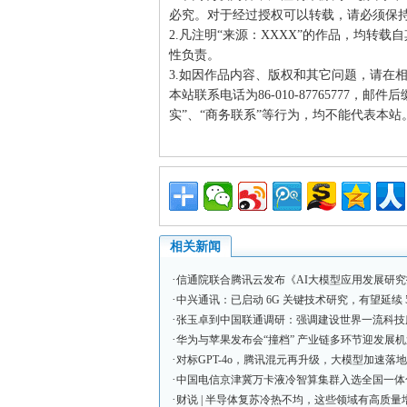
必究。对于经过授权可以转载，请必须保
2.凡注明“来源：XXXX”的作品，均转
性负责。
3.如因作品内容、版权和其它问题，请在
本站联系电话为86-010-87765777，邮
实”、“商务联系”等行为，均不能代表本
相关新闻
·
信通院联合腾讯云发布《AI大模型应用发展研究
·
中兴通讯：已启动 6G 关键技术研究，有望延续 
·
张玉卓到中国联通调研：强调建设世界一流科技
·
华为与苹果发布会“撞档” 产业链多环节迎发展机
·
对标GPT-4o，腾讯混元再升级，大模型加速落
·
中国电信京津冀万卡液冷智算集群入选全国一体化
·
财说 | 半导体复苏冷热不均，这些领域有高质量