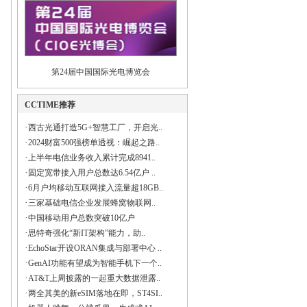
第24届中国国际光电博览会
CCTIME推荐
·
西古光通打造5G+智慧工厂，开启光..
·
2024财富500强榜单透视：崛起之路..
·
上半年电信业务收入累计完成8941..
·
固定宽带接入用户总数达6.54亿户 ..
·
6月户均移动互联网接入流量超18GB..
·
三家基础电信企业发展蜂窝物联网..
·
中国移动用户总数突破10亿户
·
思特奇强化“新IT架构”能力，助..
·
EchoStar开设ORAN集成与部署中心 ..
·
GenAI功能有望成为智能手机下一个..
·
AT&T上周披露的一起重大数据泄露..
·
两全其美的新eSIM落地在即，ST4SI..