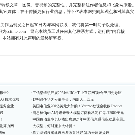
持转载文章、图像、音视频的完整性，并完整标注作者信息和飞象网来源
载自其它媒体，在于传播更多行业信息，并不代表本网赞同其观点和对其真实
相关作品刊发之日起30日内与本网联系，我们将第一时间予以处理。
件后缀为cctime.com，冒充本站员工以任何其他联系方式，进行的“内容核
站。本站拥有对此声明的最终解释权。
·
报告》
工信部组织开展2024年“5G+工业互联网”融合应用先导区..
·
5G 技术优势
赵明路任华为云董事长，内部人士回应
·
服务企业
美国电信业200亿美元大并购！Verizon欲现金收购Frontier
·
遇
消息称OpenAI考虑未来大模型订阅价格定在每月2000美元
·
地！
中国移动董事长杨杰出席2024年中国信息通信业发展高层..
·
算力网..
大模型，何时迎来大转折？
·
增长
算力基础设施建设再迎政策利好 算力云建设提速