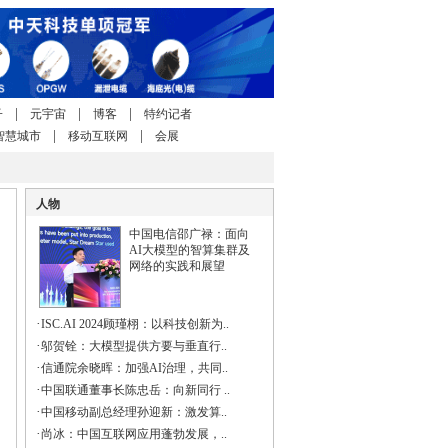
|
|
|
子
元宇宙
博客
特约记者
|
|
智慧城市
移动互联网
会展
人物
中国电信邵广禄：面向
AI大模型的智算集群及
网络的实践和展望
·
ISC.AI 2024顾瑾栩：以科技创新为..
·
邬贺铨：大模型提供方要与垂直行..
·
信通院余晓晖：加强AI治理，共同..
·
中国联通董事长陈忠岳：向新同行 ..
·
中国移动副总经理孙迎新：激发算..
·
尚冰：中国互联网应用蓬勃发展，..