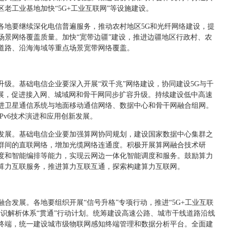
老工业基地加快“5G+工业互联网”等设施建设。
各地要继续深化电信普遍服务，推动农村地区5G和光纤网络建设，提
场景网络覆盖质量。加快“宽带边疆”建设，推进边疆地区行政村、农
道路、沿海海域等重点场景宽带网络覆盖。
级。基础电信企业要深入开展“双千兆”网络建设，协同建设5G与千
发展，促进接入网、城域网和骨干网同步扩容升级。持续建设低中高速
进卫星通信系统与地面移动通信网络、数据中心和骨干网融合组网。
IPv6技术演进和应用创新发展。
发展。基础电信企业要加强算网协同规划，建设国家数据中心集群之
群间的直联网络，增加光缆网络连通度。积极开展算网融合技术研
度和智能编排等能力，实现云网边一体化智能调度和服务。鼓励算力
算力互联服务，推进算力互联互通，探索构建算力互联网。
合发展。各地要组织开展“信号升格”专项行动，推进“5G+工业互联
识解析体系“贯通”行动计划。统筹建设高速公路、城市干线道路沿线
终端，统一建设城市级物联网感知终端管理和数据分析平台。全面建