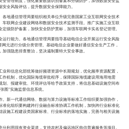
安全管理制度，强化重要数据识别备案和分级防护，加强数据安全监
据安全风险评估，提升数据安全保障能力。
。各地通信管理局要组织相关单位升级完善国家工业互联网安全技术
、车联网企业建设网络和数据安全技术监测手段。推广实施工业互联
全定级防护备案，加快安全防护贯标，加强车联网卡实名登记管理。
全运行能力。各地通信管理局要指导基础电信企业开展运行安全风险
重要网元进行分级分类管理。基础电信企业要做好通信安全生产工作，
，加强隐患排查整治，坚决遏制重特大安全事故。
工业和信息化部统筹做好频谱资源中长期规划，优化频率资源配置，
工作机制，优化国际海缆审批程序，保障国际海缆建设用海用地需
规划、报建审批、环境评估等给予政策支持，将信息基础设施空间布
张图”实施监督信息系统。
作。新一代通信网络、数据与算力设施等标准工作组织要加强协作，
标准化组织要构建跨行业融合标准协调工作机制，加快跨行业标准化
础设施工程建设类国家标准、行业标准的落地实施，完善与相关设施
。
充分利用现有资金渠道，支持农村及偏远地区电信普遍服务等项目。