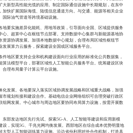
扩大新型高性能光缆的应用。制定国际通信设施中长期规划，在东中
，加快扩展国际海缆、陆缆信息通道方向。与交通、能源等相关企业
、国际油气管道等跨境基础设施。
各地要实施差异化能耗、用地等政策，引导面向全国、区域提供服务
中心、超算中心在枢纽节点部署。支持数据中心集群与新能源基地协
水资源协调发展。加强本地数据中心规划，合理布局区域性枢纽节
业发展算力云服务，探索建设全国或区域服务平台。
条件地区要支持企业和机构建设面向行业应用的标准化公共数据集，
能算法模型平台，部署区域性人工智能公共服务平台。统筹建设区块
。合理布局量子计算云平台设施。
体化发展。各地要深入落实区域协调发展战略和区域重大战略，加强
省市规划衔接和建设合作。基础电信企业网络组织可合理突破行政区
联组网发展。中心城市与周边地区要协同布局算力设施，按需开展数
。东部发达地区先行先试、探索5G-A、人工智能等建设和应用新模
建设，实现5G、千兆光网均衡发展。西部地区在综合成本优势明显地
超大型人工智能训练算力设施。沿边省份利用对外合作机制，打造具