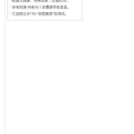
·
机器人跳舞、分辨瓜果，生成式AI..
·
外有轻薄 内有AI！折叠屏手机普及..
·
工信部公示“5G+智慧教育”应用试..