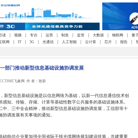
|
|
|
|
|
|
|
|
必读
视频
专访
运营
制造
监管
大数据
物联网
量
|
|
|
|
|
|
|
|
互联网
IT
5G
光通信
人工智能
云计算
芯片
报告
一部门推动新型信息基础设施协调发展
36 CCTIME飞象网 作 者：致新
消息，新型信息基础设施是以信息网络为基础，以新一代信息通信技术创
供感知、传输、存储、计算等基础性数字公共服务的基础设施体系。
二中、三中全会精神，推动新型信息基础设施协调发展，工信部等十
施协调发展有关事项的通知。
基础电信企业要加强全国省际干线光缆网络规划建设统筹，共建重要