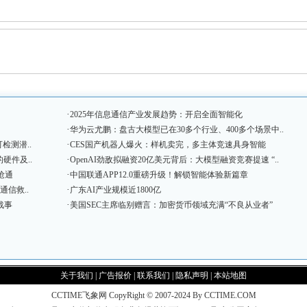
·
2025年信息通信产业发展趋势：开启全面智能化
·
华为云尤鹏：盘古大模型已在30多个行业、400多个场景中..
·
检测潜..
CES国产机器人爆火：样机卖完，多主体竞速具身智能
·
硬件及..
OpenAI劲敌拟融资20亿美元背后：大模型融资竞赛提速 “..
·
抢通
中国联通APP12.0重磅升级！解锁智能体验新篇章
·
通信救..
广东AI产业规模近1800亿
·
战事
美国SEC主席临别赠言：加密货币领域充满“不良从业者”
关于我们
|
广告报价
|
联系我们
|
隐私声明
|
本站地图
CCTIME飞象网 CopyRight © 2007-2024 By CCTIME.COM