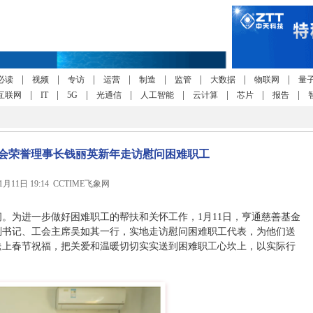
|
|
|
|
|
|
|
|
必读
视频
专访
运营
制造
监管
大数据
物联网
量
|
|
|
|
|
|
|
|
互联网
IT
5G
光通信
人工智能
云计算
芯片
报告
会荣誉理事长钱丽英新年走访慰问困难职工
年1月11日 19:14 CCTIME飞象网
。为进一步做好困难职工的帮扶和关怀工作，1月11日，亨通慈善基金
副书记、工会主席吴如其一行，实地走访慰问困难职工代表，为他们送
送上春节祝福，把关爱和温暖切切实实送到困难职工心坎上，以实际行