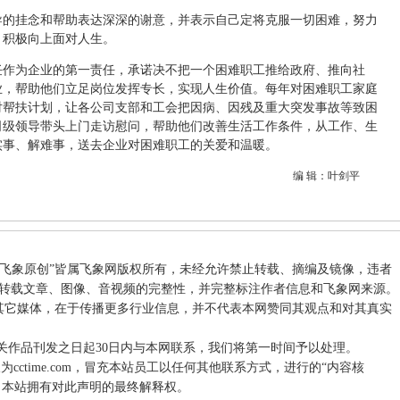
导的挂念和帮助表达深深的谢意，并表示自己定将克服一切困难，努力
，积极向上面对人生。
任作为企业的第一责任，承诺决不把一个困难职工推给政府、推向社
业，帮助他们立足岗位发挥专长，实现人生价值。每年对困难职工家庭
对帮扶计划，让各公司支部和工会把因病、因残及重大突发事故等致困
司级领导带头上门走访慰问，帮助他们改善生活工作条件，从工作、生
实事、解难事，送去企业对困难职工的关爱和温暖。
编 辑：叶剑平
和“飞象原创”皆属飞象网版权所有，未经允许禁止转载、摘编及镜像，违者
转载文章、图像、音视频的完整性，并完整标注作者信息和飞象网来源。
载自其它媒体，在于传播更多行业信息，并不代表本网赞同其观点和对其真实
关作品刊发之日起30日内与本网联系，我们将第一时间予以处理。
件后缀为cctime.com，冒充本站员工以任何其他联系方式，进行的“内容核
。本站拥有对此声明的最终解释权。