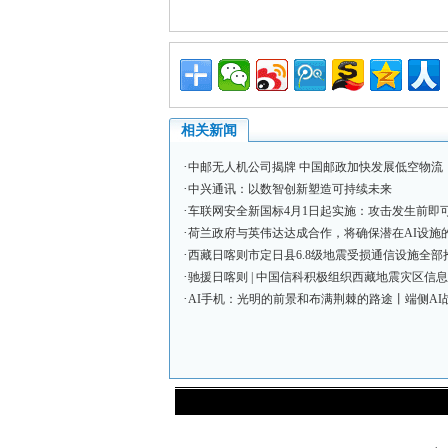
相关新闻
·
中邮无人机公司揭牌 中国邮政加快发展低空物流
·
中兴通讯：以数智创新塑造可持续未来
·
车联网安全新国标4月1日起实施：攻击发生前即可
·
荷兰政府与英伟达达成合作，将确保潜在AI设施的
·
西藏日喀则市定日县6.8级地震受损通信设施全部
·
驰援日喀则 | 中国信科积极组织西藏地震灾区信息
·
AI手机：光明的前景和布满荆棘的路途丨端侧AI