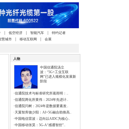
|
|
|
子
低空经济
智能汽车
特约记者
|
|
智慧城市
移动互联网
会展
人物
中国信通院汤立
波：“5G+工业互联
网”已进入规模化发展新
阶段
·
信通院技术与标准研究所葛雨明：..
·
信通院两化所黄伟：2024年先进计..
·
信通院闫树：2024年是数据要素发..
·
天翼智库饶少阳：AI+5G融合助推高..
·
中国电信雷波：迈向以AIDC为核心..
·
中国移动张昊：5G-A“感通智控”..