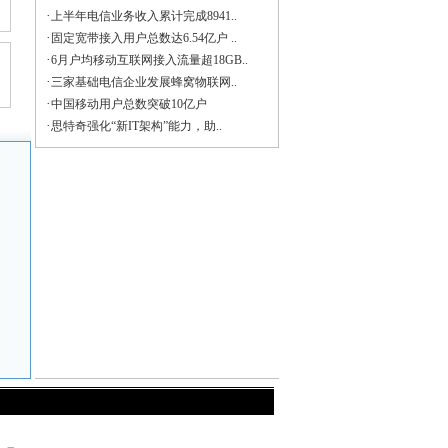
·
上半年电信业务收入累计完成8941..
·
固定宽带接入用户总数达6.54亿户 ..
·
6月户均移动互联网接入流量超18GB..
·
三家基础电信企业发展蜂窝物联网..
·
中国移动用户总数突破10亿户
·
思特奇强化“新IT架构”能力，助..