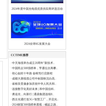
2024年度中国光电缆优质供应商评选活动
2024全球6G发展大会
CCTIME推荐
·
中天海缆举办成立20周年“新技术..
·
中国民企500强榜单，亨通位次再攀..
·
初心如炬十年路 奋楫笃行启新程
·
成都大唐线缆公司中标国铁沈白高..
·
崔根良受邀参加庆祝中华人民共和..
·
连接数字化美好未来 | 和中国信科..
·
勇追光，向新行 | 通鼎集团连续8..
·
西古光通打造5G+智慧工厂，开启光..
·
2024财富500强榜单透视：崛起之路..