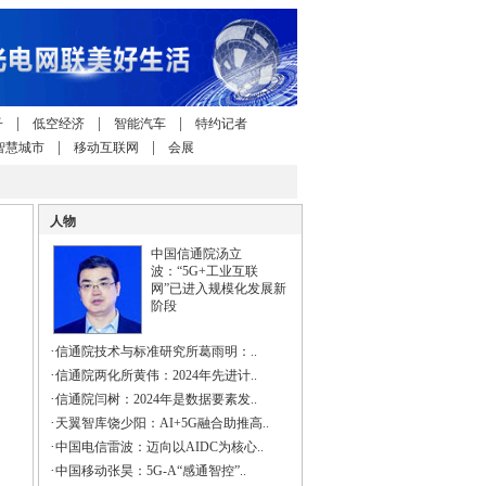
|
|
|
子
低空经济
智能汽车
特约记者
|
|
智慧城市
移动互联网
会展
人物
中国信通院汤立
波：“5G+工业互联
网”已进入规模化发展新
阶段
·
信通院技术与标准研究所葛雨明：..
·
信通院两化所黄伟：2024年先进计..
·
信通院闫树：2024年是数据要素发..
·
天翼智库饶少阳：AI+5G融合助推高..
·
中国电信雷波：迈向以AIDC为核心..
·
中国移动张昊：5G-A“感通智控”..