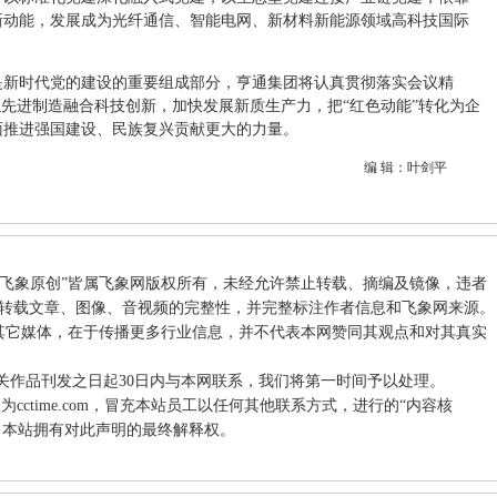
新动能，发展成为光纤通信、智能电网、新材料新能源领域高科技国际
是新时代党的建设的重要组成部分，亨通集团将认真贯彻落实会议精
以先进制造融合科技创新，加快发展新质生产力，把“红色动能”转化为企
面推进强国建设、民族复兴贡献更大的力量。
编 辑：叶剑平
和“飞象原创”皆属飞象网版权所有，未经允许禁止转载、摘编及镜像，违者
转载文章、图像、音视频的完整性，并完整标注作者信息和飞象网来源。
载自其它媒体，在于传播更多行业信息，并不代表本网赞同其观点和对其真实
关作品刊发之日起30日内与本网联系，我们将第一时间予以处理。
件后缀为cctime.com，冒充本站员工以任何其他联系方式，进行的“内容核
。本站拥有对此声明的最终解释权。