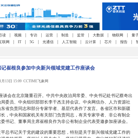
|
|
|
|
|
|
|
|
必读
视频
专访
运营
制造
监管
大数据
物联网
量
|
|
|
|
|
|
|
|
互联网
IT
5G
光通信
人工智能
云计算
芯片
报告
书记崔根良参加中央新兴领域党建工作座谈会
年1月13日 15:09 CCTIME飞象网
作座谈会在北京隆重召开。中共中央政治局常委、中央书记处书记蔡奇出
治局委员、中央组织部部长李干杰主持会议。中央网信办、人力资源社
山东省负责同志和部分专家学者、基层代表作了发言。各省区市和新疆
部长，中央和国家机关有关部门负责同志，有关专家学者、非公有制企
党委书记、董事局主席崔根良作为非公有制企业代表受邀参加座谈会。
近平总书记关于党的建设的重要思想，特别是关于新兴领域党建工作的