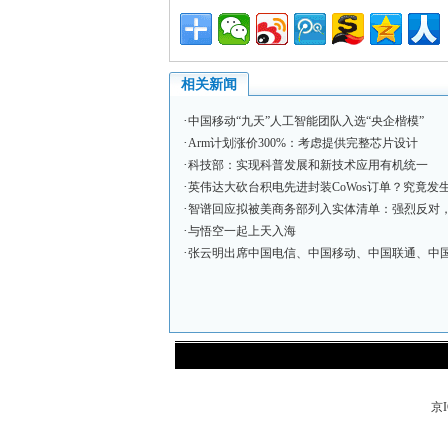
相关新闻
·
中国移动“九天”人工智能团队入选“央企楷模”
·
Arm计划涨价300%：考虑提供完整芯片设计
·
科技部：实现科普发展和新技术应用有机统一
·
英伟达大砍台积电先进封装CoWos订单？究竟发
·
智谱回应拟被美商务部列入实体清单：强烈反对，
·
与悟空一起上天入海
·
张云明出席中国电信、中国移动、中国联通、中国铁塔
京I