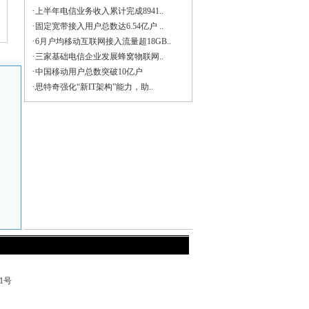
·
上半年电信业务收入累计完成8941..
·
固定宽带接入用户总数达6.54亿户 ..
·
6月户均移动互联网接入流量超18GB..
·
三家基础电信企业发展蜂窝物联网..
·
中国移动用户总数突破10亿户
·
思特奇强化“新IT架构”能力，助..
71号