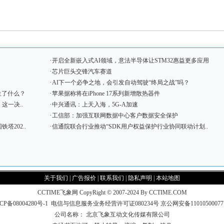
·
开启全新嵌入式AI领域，意法半导体让STM32惠益更多应用
·
芯片巨头交锋汽车赛道
·
AI下一个必争之地，会引发自动驾驶“终局之战”吗？
·
生了什么？
苹果据称将在iPhone 17系列新增散热器件
·
这一决..
中兴通讯：上天入海，5G-A加速
·
工信部：加强互联网数据中心客户数据安全保护
·
202..
信通院联合行业推动“SDK用户权益保护行业协同联动计划..
关于我们
|
广告报价
|
联系我们
|
隐私声明
|
本站地图
CCTIME飞象网 CopyRight © 2007-2024 By CCTIME.COM
CP备08004280号-1
电信与信息服务业务经营许可证080234号
京公网安备1101050007
公司名称： 北京飞象互动文化传媒有限公司