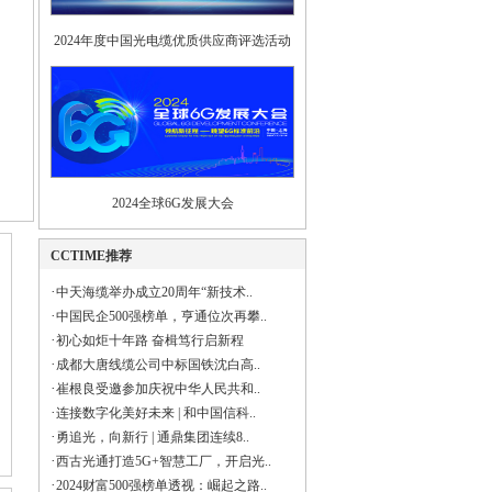
2024年度中国光电缆优质供应商评选活动
2024全球6G发展大会
CCTIME推荐
·
中天海缆举办成立20周年“新技术..
·
中国民企500强榜单，亨通位次再攀..
·
初心如炬十年路 奋楫笃行启新程
·
成都大唐线缆公司中标国铁沈白高..
·
崔根良受邀参加庆祝中华人民共和..
·
连接数字化美好未来 | 和中国信科..
·
勇追光，向新行 | 通鼎集团连续8..
·
西古光通打造5G+智慧工厂，开启光..
·
2024财富500强榜单透视：崛起之路..