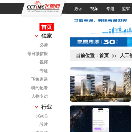
必读
视频
专题
监管
首页
独家
必读
每日微信报
当前位置：
首页
>>
人工
视频
专题
飞象趣谈
特约记者
人物专访
行业
5G/6G
芯片