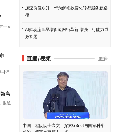
加速价值跃升：华为解锁数智化转型服务新路
径
”
组建一支
AI驱动流量暴增倒逼网络革新 增强上行能力成
必答题
布
..
[详
创新高
文，报道
中国工程院院士高文：探索GSnet与国家科学
前沿，筑牢国家算力主权