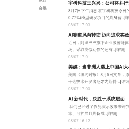
宇树科技王兴兴：公司将并行开
会展
8月7日下午消息 在宇树科技今日的
0.77%)模型研发项目的具身智..
[详
08/07 17:03
AI赛道风向转变 迈向追求实
近日，阿里巴巴旗下企业级智能体
场。采取类似动作的还有..
[详细]
08/07 17:01
美媒：当非洲人遇上中国AI大
美国《纽约时报》8月5日文章，
干达技术开发者厄尔内斯特·..
[详细
08/07 17:00
AI 新时代，决胜于系统层面
我们已经过了仅凭演示效果来评判人
靠、可扩展且具备成..
[详细]
08/07 16:12