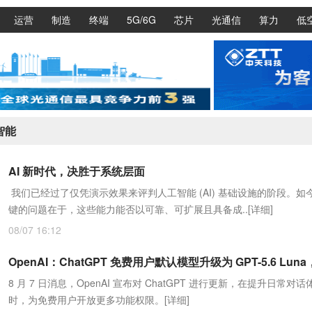
运营
制造
终端
5G/6G
芯片
光通信
算力
低
智能
AI 新时代，决胜于系统层面
我们已经过了仅凭演示效果来评判人工智能 (AI) 基础设施的阶段。如
键的问题在于，这些能力能否以可靠、可扩展且具备成..
[详细]
08/07 16:12
8 月 7 日消息，OpenAI 宣布对 ChatGPT 进行更新，在提升日常对
时，为免费用户开放更多功能权限。
[详细]