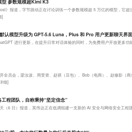
 参数规模超Kimi K3
ePost》报道，字节跳动正在讨论训练一个参数规模超 5 万亿的模型，它超
细]
布对 ChatGPT 进行更新，在提升日常对话体验的同时，为免费用户开放更多功
动召开全员会，梁汝波、周受资、赵祺（豆包）、Bob（电商）、赵修影（商
[详细]
网络工程团队，自称秉持“坚定信念”
今天（6 日）报道，英伟达正在低调组建一支新的 AI 安全与网络安全工程