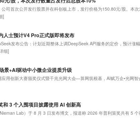
80元/股，本次发行数量占发行后总股本10%
，公司首次公开发行股票并在科创板上市，发行价格为150.80元/股。本
细]
业内人士预计V4 Pro正式版即将发布
pSeek发布公告：计划近期整体上调DeepSeek API服务的定价，预计涨
[详细]
场景+AI驱动中小微企业提质升级
光网应用创新大赛颁奖仪式暨千兆光网大会—算网筑根基，AI赋万企•光网智
获奖和 3 个入围项目披露使用 AI 创新高
ieman Lab）于 8 月 3 日发布博文，报道称 2026 年普利策奖共有 5 