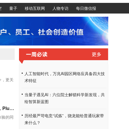
空
量子
移动互联网
人物专访
每日微信报
人工智能时代，万兆AI园区网络应具备四大技
今，更关
术特征
当量子遇见AI：六位院士解锁科学新发现，共
绘智算新蓝图
OpenAI：ChatGPT 免费用户默认模型升级为 GPT-5.6 Luna，Plus 和 Pro 用户更新聊天界面 GPT-5.6 Sol
历经最严苛电竞“试炼”，骁龙能给普通玩家带
话体验的同
来什么？