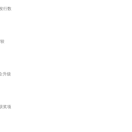
次发行数
幅较
企升级
个获奖项