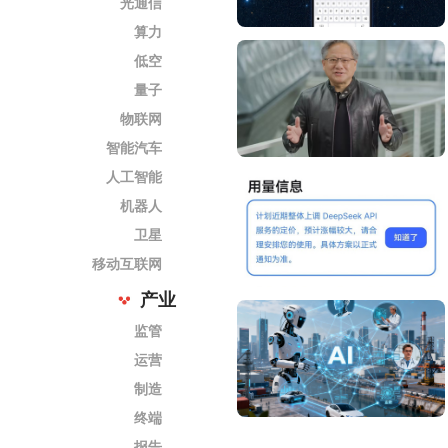
光通信
算力
低空
量子
物联网
智能汽车
人工智能
机器人
卫星
移动互联网
产业
监管
运营
制造
终端
报告