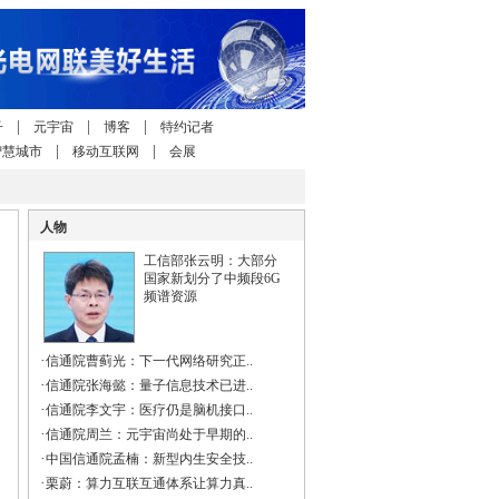
|
|
|
子
元宇宙
博客
特约记者
|
|
智慧城市
移动互联网
会展
人物
工信部张云明：大部分
国家新划分了中频段6G
频谱资源
·
信通院曹蓟光：下一代网络研究正..
·
信通院张海懿：量子信息技术已进..
·
信通院李文宇：医疗仍是脑机接口..
·
信通院周兰：元宇宙尚处于早期的..
·
中国信通院孟楠：新型内生安全技..
·
栗蔚：算力互联互通体系让算力真..