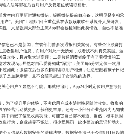
搜狗输入法等都在后台对用户反复定位或读取相册。
册发生内容更新时通知微信，提醒微信提前做准备，这明显是变相承
用户”。美团“工程师”回应重点落在该款读取软件系境外人员研发，
实性，只是强调大部分主流App都会被检测出此类情况，自己不是唯
用户信息已不是新闻，主管部门曾多次通报相关案例。有些企业涉嫌打
势过度收集用户信息，而用户对此一无所知，或者找不到真凭实据。这
涉及众多，且读取太过高频；二是普通消费者终于有了看得懂的工
才发现App居然对自己爱得如此“深沉”：美团每5分钟定位一次用
不过如此；微信在后台多次悄悄读取用户相册，让总想翻看孩子日记
孩子是血脉亲情，且不会随意越过子女隐私的边界。
更关心用户？显然不可能。那就得追问，App24小时定位用户意欲何
内卷，为了提升用户体验，不考虑用户成本随时唤起随时收集。收集的
展的经营活动就更多，获利更丰厚。还有一小部分企业是因为无知或
p，其中内嵌了信息收集功能，可能它自己都不知道。当然，根本原因
收集行为，企业越界不犯法，很少受惩罚，缺少整改的意识和动力。
护个人信息和数据安全的法律法规。数据安全法已于今年9月1日起施