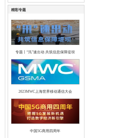
精彩专题
专题丨“汛”速出动 共筑信息保障堤坝
2023MWC上海世界移动通信大会
中国5G商用四周年