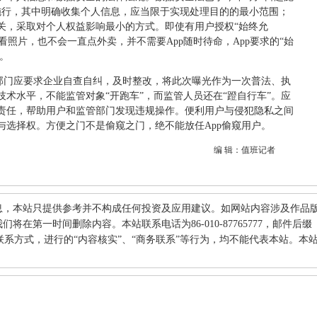
起施行，其中明确收集个人信息，应当限于实现处理目的的最小范围；
关，采取对个人权益影响最小的方式。即使有用户授权“始终允
看照片，也不会一直点外卖，并不需要App随时待命，App要求的“始
。
管部门应要求企业自查自纠，及时整改，将此次曝光作为一次普法、执
术水平，不能监管对象“开跑车”，而监管人员还在“蹬自行车”。应
责任，帮助用户和监管部门发现违规操作。便利用户与侵犯隐私之间
与选择权。方便之门不是偷窥之门，绝不能放任App偷窥用户。
编 辑：值班记者
息，本站只提供参考并不构成任何投资及应用建议。如网站内容涉及作品
在第一时间删除内容。本站联系电话为86-010-87765777，邮件后缀
何其他联系方式，进行的“内容核实”、“商务联系”等行为，均不能代表本站。本