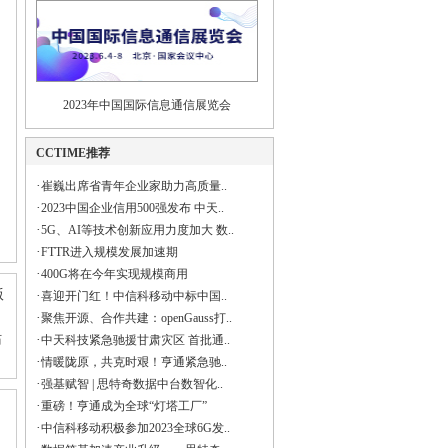
2023年中国国际信息通信展览会
CCTIME推荐
·
崔巍出席省青年企业家助力高质量..
·
2023中国企业信用500强发布 中天..
·
5G、AI等技术创新应用力度加大 数..
·
FTTR进入规模发展加速期
·
400G将在今年实现规模商用
版
·
喜迎开门红！中信科移动中标中国..
·
聚焦开源、合作共建：openGauss打..
站
·
中天科技紧急驰援甘肃灾区 首批通..
·
情暖陇原，共克时艰！亨通紧急驰..
·
强基赋智 | 思特奇数据中台数智化..
·
重磅！亨通成为全球“灯塔工厂”
·
中信科移动积极参加2023全球6G发..