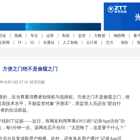
|
|
|
|
|
|
|
|
必读
视频
专访
运营
制造
监管
大数据
物联网
量
|
|
|
|
|
|
|
互联网
IT
5G
光通信
人工智能
云计算
芯片
报告
方便之门绝不是偷窥之门
1年10月13日 07:10 经济日报
限的，应当尊重消费者知情权与选择权。方便之门不是偷窥之门，绝
提高技术水平，不能监管对象“开跑车”，而监管人员还在“蹬自行
费者的合法权益。
找到了证据——近日，有网友利用苹果iOS15的“记录App活动”功
定位，每5分钟一次。该网友忍不住问：“太恐怖了，这是要干什么？”
在后台反复读取用户相册。此外，还有多名用户通过“记录App活