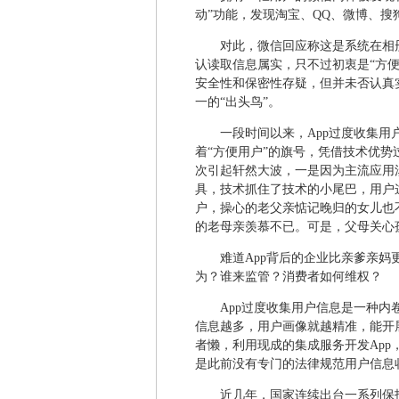
动”功能，发现淘宝、QQ、微博、
对此，微信回应称这是系统在相
认读取信息属实，只不过初衷是“方便
安全性和保密性存疑，但并未否认真
一的“出头鸟”。
一段时间以来，App过度收集
着“方便用户”的旗号，凭借技术优
次引起轩然大波，一是因为主流应用
具，技术抓住了技术的小尾巴，用户这
户，操心的老父亲惦记晚归的女儿也
的老母亲羡慕不已。可是，父母关心
难道App背后的企业比亲爹亲妈
为？谁来监管？消费者如何维权？
App过度收集用户信息是一种
信息越多，用户画像就越精准，能开
者懒，利用现成的集成服务开发Ap
是此前没有专门的法律规范用户信息
近几年，国家连续出台一系列保