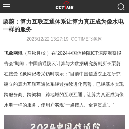
栗蔚：算力互联互通体系让算力真正成为像水电
一样的服务
2023/12/22 13:27:19 CCTIME飞象网
飞象网讯
（马秋月/文）在“2024中国信通院ICT深度观察报
告会”期间，中国信通院云计算与大数据研究所副所长栗蔚
在接受飞象网记者采访时表示：“目前中国信通院正在研究
建立的算力互联互通体系经过持续进化完善，已经基本实现
跨服务商、跨架构、跨地域的互联互通，让算力真正成为像
水电一样的服务，使用户实现“一点接入、全算贯通”。”