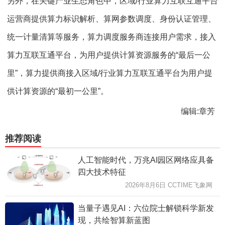
另外，在关键产业生态角色中，区域/行业算力互联互通平台
运营商提供算力标识解析、算网参数调度、身份认证管理、
统一计量清算等服务，算力调度服务商连接用户需求，接入
算力互联互通平台，为用户提供计算资源服务的“最后一公
里”，算力提供商接入区域/行业算力互联互通平台为用户提
供计算资源的“最初一公里”。
编辑:章芳
推荐阅读
人工智能时代，万兆AI园区网络应具备
四大技术特征
2026年8月6日 CCTIME飞象网
当量子遇见AI：六位院士解锁科学新发
现，共绘智算新蓝图