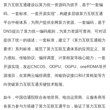
算力互联互通建设以算力统一资源码为抓手，基于“一套编
码、一套标准、一套开源实现”，构建多层级算力互联互通
平台中枢体系，为用户提供全网算力资源。一套编码，基于
DNS提出了算力统一编码规则，为算力资源可查询、可对话
提供了统一的描述；一套标准，建立了《算力互联互通能力
要求》系列标准，规范了算力互联互通体系的应用定义、算
力感知、传输协议、编排调度、计算框架等核心能力；一套
开源实现，发起CNCOS、ODPU、OGPU、oneRDMA等开
源项目，在算网云编排调度、传输协议接口和计算框架等方
向突破算力互联互通关键技术瓶颈。
如今，中国信通院联合各地管局、电信运营商、云服务商等
各算力参与方搭建了算力互联互通平台，验证了算力互联互