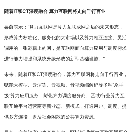
随着IT和CT深度融合 算力互联网将走向千行百业
栗蔚表示：“算力互联网是算力互联成网之后的未来形态，
形成算力标准化、服务化的大市场以及算力相互连接、灵活
调用的一张逻辑上的网，是互联网面向算力应用与调度需求
进行能力增强和系统升级形成的新型基础设施。”
未来，随着IT和CT深度融合，算力互联网将走向千行百业，
赋能大模型、云渲染、云视频、音视频编解码等多种“杀手
级”算力应用服务，孵化算力调度服务商、区域/行业算力互
联互通平台运营商等新业态、新模式，打通用户、调度、提
供多方连接，盘活社会闲散的公共算力资源。