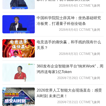
2026年8月4日 CCTIME飞象网
中国科学院院士薛其坤：坐热基础研究
冷板凳，打通量子科创全链条
2026年8月4日 CCTIME飞象网
电竞选手的痛快赢，和手残的我有什么
关系？
2026年8月3日 CCTIME飞象网
360发布企业智能体平台“纳米Work”，周
鸿祎送每家1亿Token
2026年7月29日 CCTIME飞象网
2026世界人工智能大会现场直击：感受
AI时刻 未来已来！
2026年7月21日 CCTIME飞象网