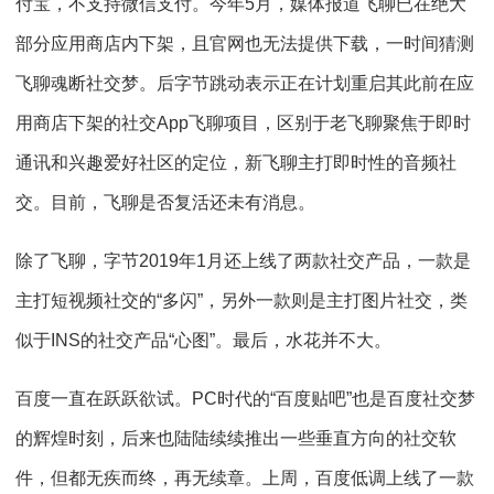
付宝，不支持微信支付。今年5月，媒体报道飞聊已在绝大
部分应用商店内下架，且官网也无法提供下载，一时间猜测
飞聊魂断社交梦。后字节跳动表示正在计划重启其此前在应
用商店下架的社交App飞聊项目，区别于老飞聊聚焦于即时
通讯和兴趣爱好社区的定位，新飞聊主打即时性的音频社
交。目前，飞聊是否复活还未有消息。
除了飞聊，字节2019年1月还上线了两款社交产品，一款是
主打短视频社交的“多闪”，另外一款则是主打图片社交，类
似于INS的社交产品“心图”。最后，水花并不大。
百度一直在跃跃欲试。PC时代的“百度贴吧”也是百度社交梦
的辉煌时刻，后来也陆陆续续推出一些垂直方向的社交软
件，但都无疾而终，再无续章。上周，百度低调上线了一款